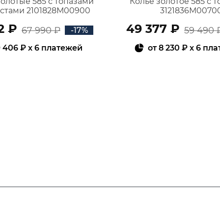
золотые 585 с топазами
Колье золотое 585 с 
истами 2101828М00900
3121836М0070
2 ₽
49 377 ₽
67 990 ₽
59 490 
-17%
 406 ₽
x 6 платежей
от
8 230 ₽
x 6 пл
В КОРЗИНУ
В КОРЗИНУ