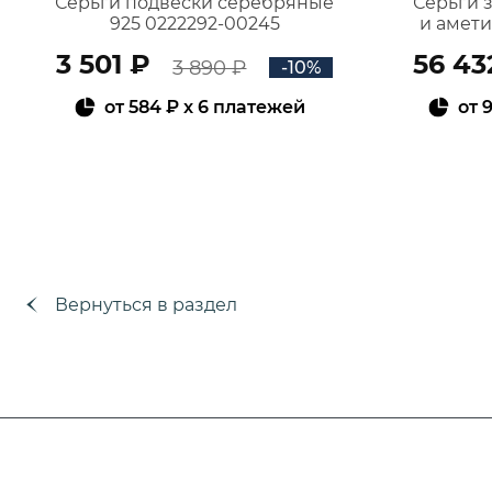
Серьги подвески серебряные
Серьги 
925 0222292-00245
и амет
3 501 ₽
56 43
3 890 ₽
-10%
от
584 ₽
x 6 платежей
от
9
В КОРЗИНУ
Вернуться в раздел