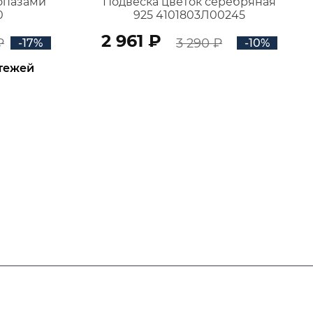
топазами
Подвеска цветок серебряная
0
925 4101803Л00245
2 961 ₽
₽
3 290 ₽
-17%
-10%
атежей
В КОРЗИНУ