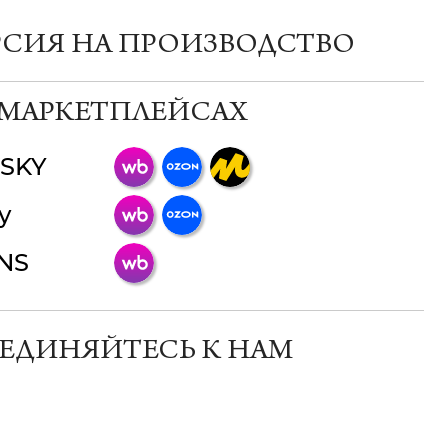
РСИЯ НА ПРОИЗВОДСТВО
 МАРКЕТПЛЕЙСАХ
SKY
ChatApp
y
online
INS
Мессенджеры
Свяжитесь с нами через любой удобный
мессенджер!
ЕДИНЯЙТЕСЬ К НАМ
Телеграм
Макс
ВКонтакте