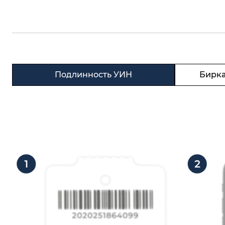
Подлинность УИН
Бирка