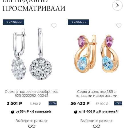
ВЫ НЕДАВНО
ПРОСМАТРИВАЛИ
В наличии
В наличии
Серьги подвески серебряные
Серьги золотые 585 с
925 0222292-00245
топазами и аметистами
2101828М00900
3 501 ₽
56 432 ₽
-10%
-17%
3 890 ₽
67 990 ₽
от
584 ₽
x 6 платежей
от
9 406 ₽
x 6 платежей
Выберите размер
:
Выберите размер
: