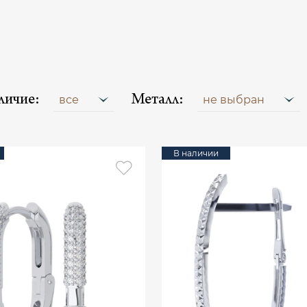
личие:
Металл:
все
не выбран
В наличии