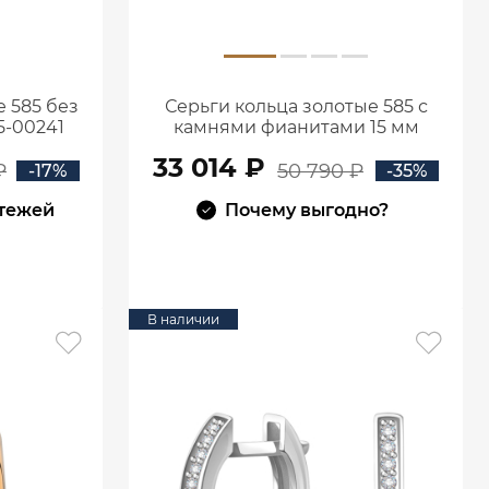
 585 без
Серьги кольца золотые 585 с
5-00241
камнями фианитами 15 мм
0201735-00770
33 014 ₽
₽
50 790 ₽
-17%
-35%
атежей
Почему выгодно?
В КОРЗИНУ
В наличии