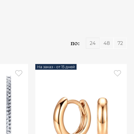
по:
24
48
72
На заказ - от 15 дней