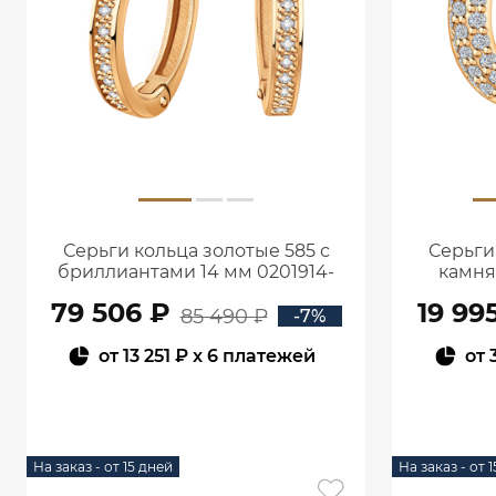
Серьги кольца золотые 585 с
Серьги
бриллиантами 14 мм 0201914-
камня
02730
79 506 ₽
19 99
85 490 ₽
-7%
от
13 251 ₽
x 6 платежей
от
В КОРЗИНУ
На заказ - от 15 дней
На заказ - от 