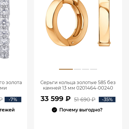
го золота
Серьги кольца золотые 585 без
ами
камней 13 мм 0201464-00240
2
33 599 ₽
₽
51 690 ₽
-7%
-35%
атежей
Почему выгодно?
В КОРЗИНУ