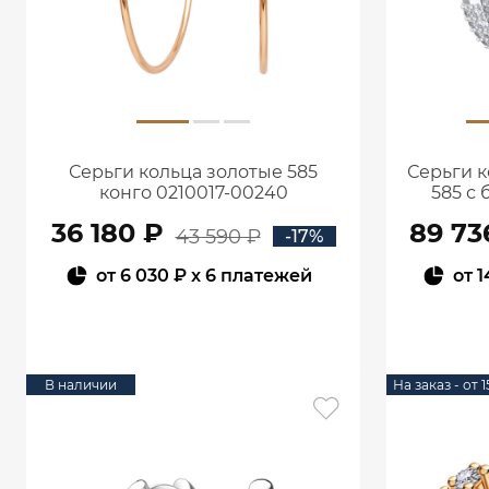
Серьги кольца золотые 585
Серьги к
конго 0210017-00240
585 с
36 180 ₽
89 73
43 590 ₽
-17%
от
6 030 ₽
x 6 платежей
от
1
В КОРЗИНУ
В наличии
На заказ - от 