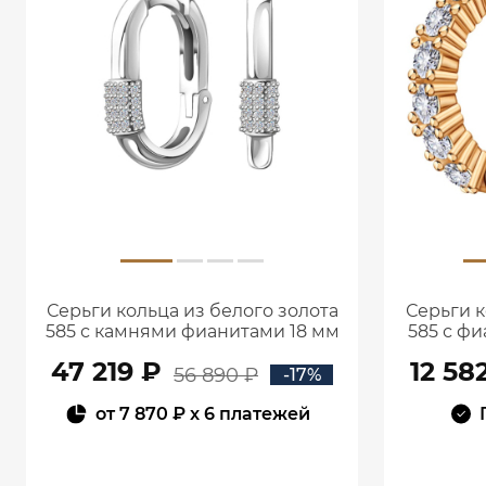
Серьги кольца из белого золота
Серьги к
585 с камнями фианитами 18 мм
585 с ф
0201656-00772
47 219 ₽
12 58
56 890 ₽
-17%
от
7 870 ₽
x 6 платежей
В КОРЗИНУ