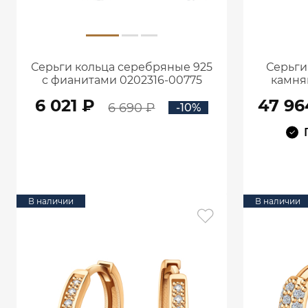
Серьги кольца серебряные 925
Серьги
с фианитами 0202316-00775
камня
6 021 ₽
47 96
6 690 ₽
-10%
В КОРЗИНУ
В наличии
В наличии