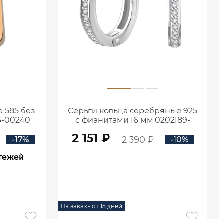
 585 без
Серьги кольца серебряные 925
6-00240
с фианитами 16 мм 0202189-
00775
2 151 ₽
₽
2 390 ₽
-17%
-10%
атежей
В КОРЗИНУ
На заказ - от 15 дней