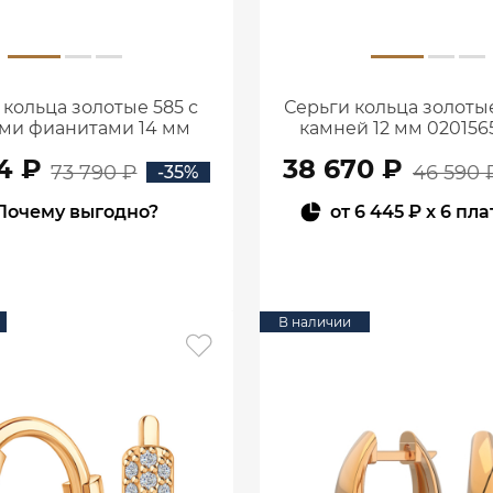
 кольца золотые 585 с
Серьги кольца золотые
ми фианитами 14 мм
камней 12 мм 020156
0201984-00770
4 ₽
38 670 ₽
73 790 ₽
46 590 
-35%
Почему выгодно?
от
6 445 ₽
x 6 пл
В КОРЗИНУ
В КОРЗИНУ
В наличии