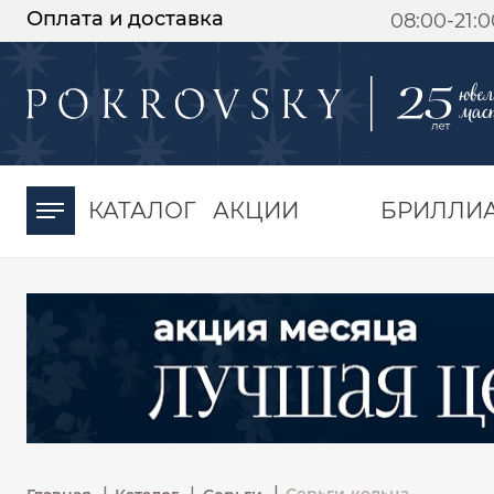
Оплата и доставка
08:00-21:
-30%
от 15 дней с
момента оплаты
КАТАЛОГ
АКЦИИ
БРИЛЛИ
|
|
|