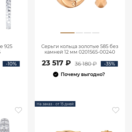
е 925
Серьги кольца золотые 585 без
5
камней 12 мм 0201565-00240
23 517 ₽
36 180 ₽
-10%
-35%
Почему выгодно?
В КОРЗИНУ
На заказ - от 15 дней