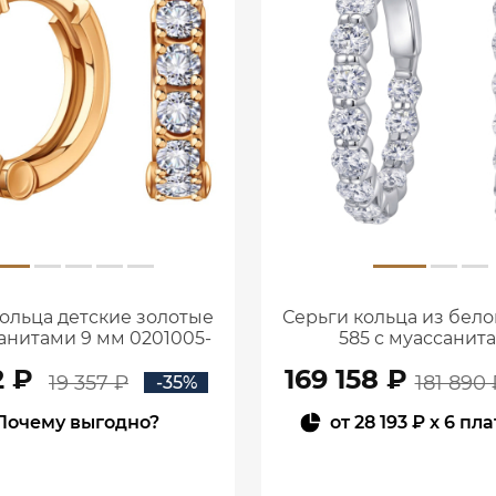
ольца детские золотые
Серьги кольца из бело
ианитами 9 мм 0201005-
585 с муассанит
00770
0202379М0543
2 ₽
169 158 ₽
19 357 ₽
181 890 
-35%
Почему выгодно?
от
28 193 ₽
x 6 пл
В КОРЗИНУ
В КОРЗИНУ