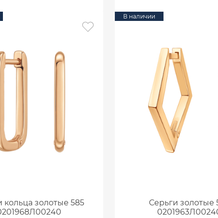
В наличии
 кольца золотые 585
Серьги золотые 
0201968Л00240
0201963Л0024