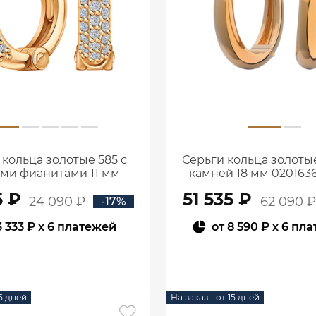
 кольца золотые 585 с
Серьги кольца золотые
ми фианитами 11 мм
камней 18 мм 020163
0200429-00770
5 ₽
51 535 ₽
24 090 ₽
62 090 
-17%
3 333 ₽
x 6 платежей
от
8 590 ₽
x 6 пл
В КОРЗИНУ
В КОРЗИНУ
15 дней
На заказ - от 15 дней