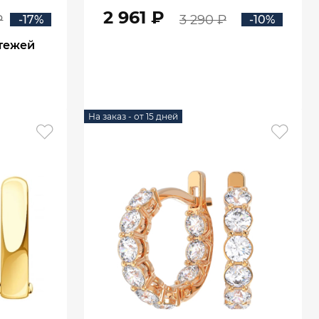
00775
2 961 ₽
₽
3 290 ₽
-17%
-10%
атежей
В КОРЗИНУ
На заказ - от 15 дней