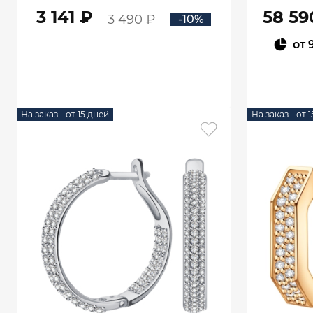
3 141 ₽
58 59
3 490 ₽
-10%
от
В КОРЗИНУ
На заказ - от 15 дней
На заказ - от 