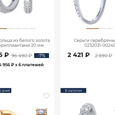
ольца из белого золота
Серьги серебряны
 бриллиантами 20 мм
0232031-0024
0201657-02732
6 ₽
2 421 ₽
96 490 ₽
2 690 ₽
-7%
4 956 ₽
x 6 платежей
В КОРЗИНУ
В КОРЗИНУ
15 дней
В наличии