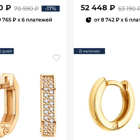
0 ₽
52 448 ₽
70 590 ₽
63 190 
-17%
9 765 ₽
x 6 платежей
от
8 742 ₽
x 6 пл
В КОРЗИНУ
В КОРЗИНУ
15 дней
В наличии