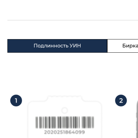
Подлинность УИН
Бирка