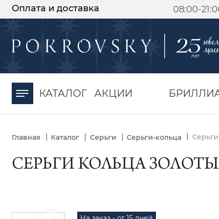
Оплата и доставка
08:00-21:
-30%
от 15 дней с
момента оплаты
КАТАЛОГ
АКЦИИ
БРИЛЛИ
|
|
|
|
Серьги
Главная
Каталог
Серьги
Серьги-кольца
СЕРЬГИ КОЛЬЦА ЗОЛОТЫЕ 
На заказ - от 15 дней