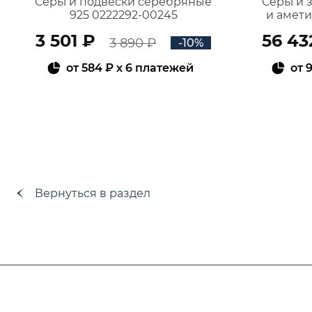
Серьги подвески серебряные
Серьги 
925 0222292-00245
и амет
3 501 ₽
56 43
3 890 ₽
-10%
от
584 ₽
x 6 платежей
от
9
В КОРЗИНУ
Вернуться в раздел