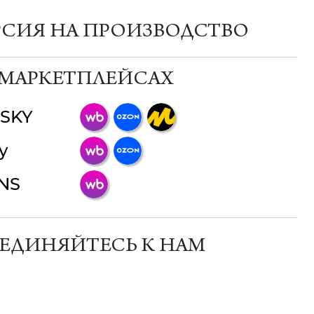
РСИЯ НА ПРОИЗВОДСТВО
 МАРКЕТПЛЕЙСАХ
SKY
ChatApp
y
online
INS
Мессенджеры
Свяжитесь с нами через любой удобный
мессенджер!
ЕДИНЯЙТЕСЬ К НАМ
Телеграм
Макс
ВКонтакте