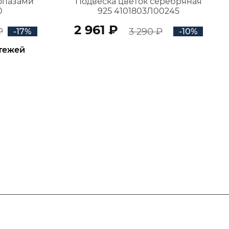
топазами
Подвеска цветок серебряная
0
925 4101803Л00245
2 961 ₽
₽
3 290 ₽
-17%
-10%
атежей
В КОРЗИНУ