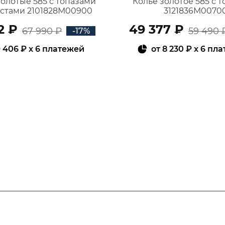
золотые 585 с топазами
Колье золотое 585 с 
истами 2101828М00900
3121836М0070
2 ₽
49 377 ₽
67 990 ₽
59 490 
-17%
 406 ₽
x 6 платежей
от
8 230 ₽
x 6 пл
В КОРЗИНУ
В КОРЗИНУ