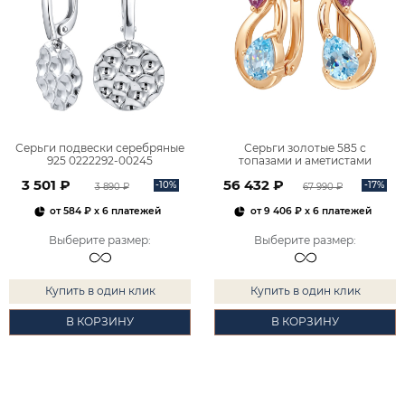
Серьги подвески серебряные
Серьги золотые 585 с
925 0222292-00245
топазами и аметистами
2101828М00900
3 501 ₽
56 432 ₽
-10%
-17%
3 890 ₽
67 990 ₽
от
584 ₽
x 6 платежей
от
9 406 ₽
x 6 платежей
Выберите размер
:
Выберите размер
:
Купить в один клик
Купить в один клик
В КОРЗИНУ
В КОРЗИНУ