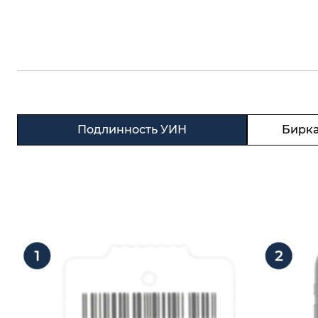
Подлинность УИН
Бирка