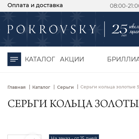
Оплата и доставка
08:00-21:
-30%
от 15 дней с
момента оплаты
КАТАЛОГ
АКЦИИ
БРИЛЛИ
|
|
|
Серьги кольца золотые 
Главная
Каталог
Серьги
СЕРЬГИ КОЛЬЦА ЗОЛОТЫЕ
На заказ - от 15 дней