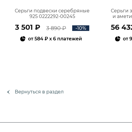
Серьги подвески серебряные
Серьги 
925 0222292-00245
и амет
3 501 ₽
56 43
3 890 ₽
-10%
от
584 ₽
x 6 платежей
от
9
В КОРЗИНУ
Вернуться в раздел