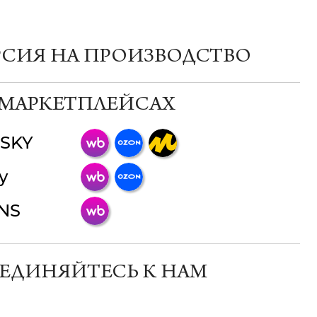
РСИЯ НА ПРОИЗВОДСТВО
 МАРКЕТПЛЕЙСАХ
SKY
ChatApp
y
online
INS
Мессенджеры
Свяжитесь с нами через любой удобный
мессенджер!
ЕДИНЯЙТЕСЬ К НАМ
Телеграм
Макс