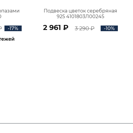
топазами
Подвеска цветок серебряная
0
925 4101803Л00245
2 961 ₽
₽
3 290 ₽
-17%
-10%
атежей
В КОРЗИНУ