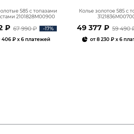
золотые 585 с топазами
Колье золотое 585 с 
истами 2101828М00900
3121836М0070
2 ₽
49 377 ₽
67 990 ₽
59 490 
-17%
 406 ₽
x 6 платежей
от
8 230 ₽
x 6 пл
В КОРЗИНУ
В КОРЗИНУ