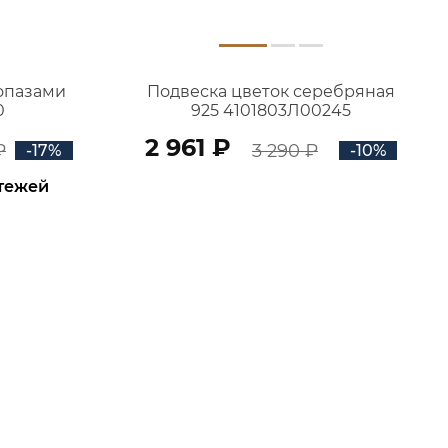
топазами
Подвеска цветок серебряная
0
925 4101803Л00245
2 961 ₽
₽
3 290 ₽
-17%
-10%
атежей
В КОРЗИНУ