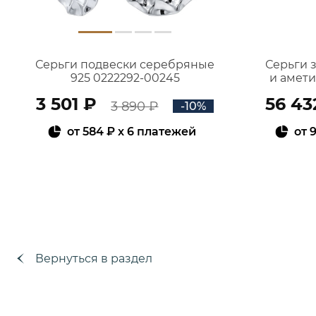
Серьги подвески серебряные
Серьги 
925 0222292-00245
и амет
3 501 ₽
56 43
3 890 ₽
-10%
от
584 ₽
x 6 платежей
от
9
В КОРЗИНУ
Вернуться в раздел