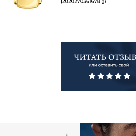
(2020270361678 ())