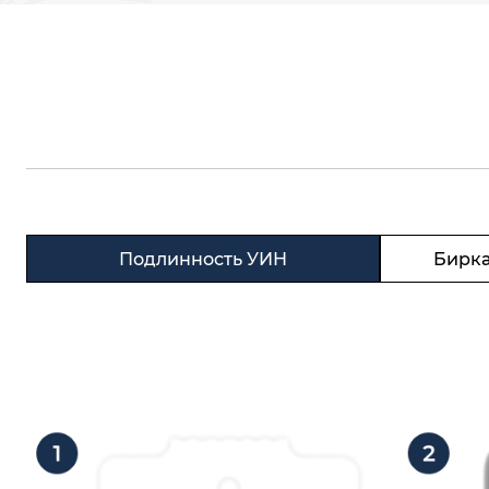
Подлинность УИН
Бирка