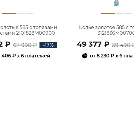
золотые 585 с топазами
Колье золотое 585 с 
истами 2101828М00900
3121836М0070
2 ₽
49 377 ₽
67 990 ₽
59 490 
-17%
 406 ₽
x 6 платежей
от
8 230 ₽
x 6 пл
В КОРЗИНУ
В КОРЗИНУ