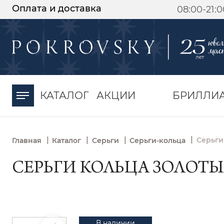
Оплата и доставка
08:00-21:
-30%
от 15 дней с
момента оплаты
КАТАЛОГ
АКЦИИ
БРИЛЛИ
|
|
|
|
Серьги
Главная
Каталог
Серьги
Серьги-кольца
СЕРЬГИ КОЛЬЦА ЗОЛОТЫЕ 
В наличии