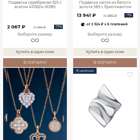
Подвеска серебряная 925 с
Подвеска капля из белого
агатом 4101624-00185
золота 585 с бриллиантом
0400759-00002
13 941 ₽
-7%
14 990 ₽
от
2 324 ₽
x 6 платежей
2 067 ₽
-17%
2 490 ₽
Выберите размер
:
Выберите размер
:
Купить в один клик
Купить в один клик
В КОРЗИНУ
В КОРЗИНУ
В наличии