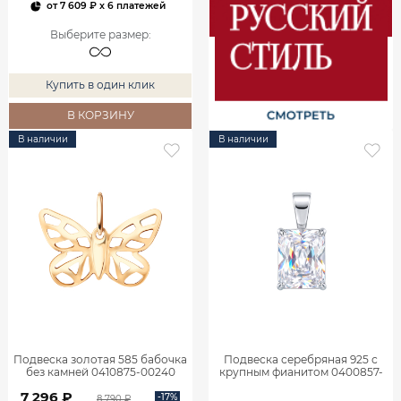
от
7 609 ₽
x 6 платежей
Выберите размер
:
Купить в один клик
В КОРЗИНУ
В наличии
В наличии
Подвеска золотая 585 бабочка
Подвеска серебряная 925 с
без камней 0410875-00240
крупным фианитом 0400857-
00775
7 296 ₽
-17%
8 790 ₽