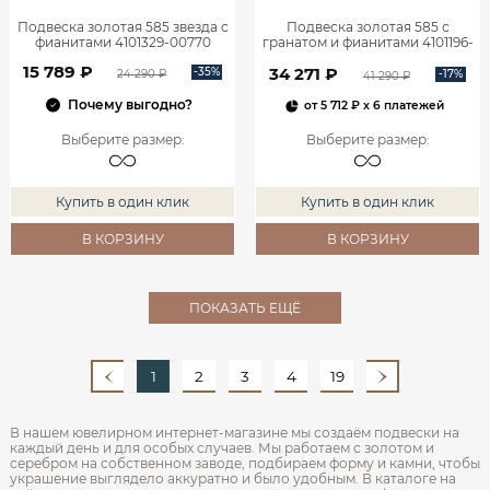
Подвеска золотая 585 звезда с
Подвеска золотая 585 с
фианитами 4101329-00770
гранатом и фианитами 4101196-
00320
15 789 ₽
34 271 ₽
-35%
-17%
24 290 ₽
41 290 ₽
Почему выгодно?
от
5 712 ₽
x 6 платежей
Выберите размер
:
Выберите размер
:
Купить в один клик
Купить в один клик
В КОРЗИНУ
В КОРЗИНУ
ПОКАЗАТЬ ЕЩЁ
1
2
3
4
19
В нашем ювелирном интернет‑магазине мы создаём подвески на
каждый день и для особых случаев. Мы работаем с золотом и
серебром на собственном заводе, подбираем форму и камни, чтобы
украшение выглядело аккуратно и было удобным. В каталоге на