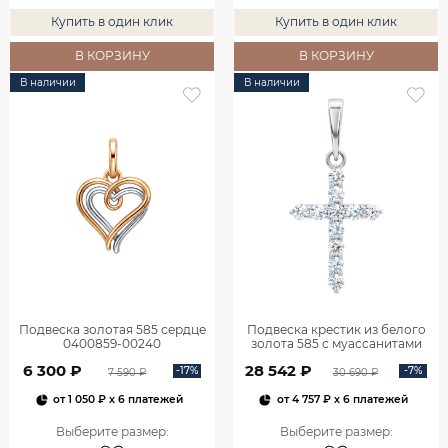
Купить в один клик
Купить в один клик
В КОРЗИНУ
В КОРЗИНУ
В наличии
В наличии
Подвеска золотая 585 сердце
Подвеска крестик из белого
0400859-00240
золота 585 с муассанитами
0800301М05432
6 300 ₽
28 542 ₽
-17%
-7%
7 590 ₽
30 690 ₽
от
1 050 ₽
x 6 платежей
от
4 757 ₽
x 6 платежей
Выберите размер
:
Выберите размер
: