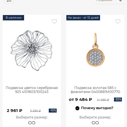
В наличии
На заказ - от 15 дней
Подвеска цветок серебряная
Подвеска золотая 585 с
925 4101803Л00245
фианитами 0400881М00770
от 9 484 ₽
-35%
14 590 ₽
Почему выгодно?
2 961 ₽
-10%
3 290 ₽
Выберите размер
:
Выберите размер
: