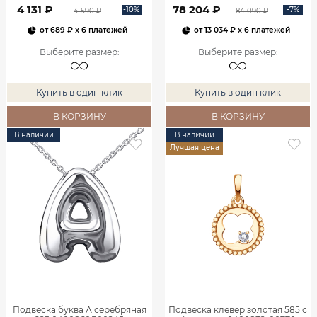
4 131 ₽
78 204 ₽
-10%
-7%
4 590 ₽
84 090 ₽
от
689 ₽
x 6 платежей
от
13 034 ₽
x 6 платежей
Выберите размер
:
Выберите размер
:
Купить в один клик
Купить в один клик
В КОРЗИНУ
В КОРЗИНУ
В наличии
В наличии
Лучшая цена
Подвеска буква А серебряная
Подвеска клевер золотая 585 с