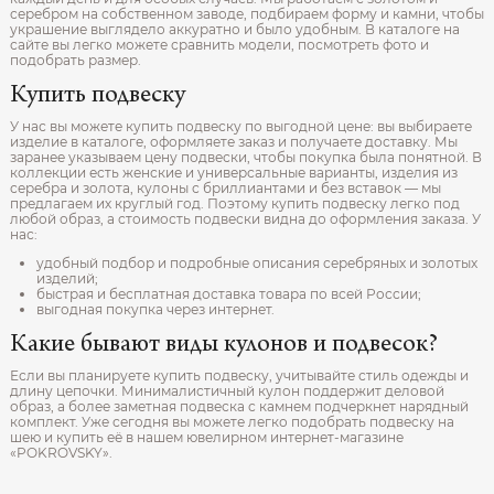
серебром на собственном заводе, подбираем форму и камни, чтобы
украшение выглядело аккуратно и было удобным. В каталоге на
сайте вы легко можете сравнить модели, посмотреть фото и
подобрать размер.
Купить подвеску
У нас вы можете купить подвеску по выгодной цене: вы выбираете
изделие в каталоге, оформляете заказ и получаете доставку. Мы
заранее указываем цену подвески, чтобы покупка была понятной. В
коллекции есть женские и универсальные варианты, изделия из
серебра и золота, кулоны с бриллиантами и без вставок — мы
предлагаем их круглый год. Поэтому купить подвеску легко под
любой образ, а стоимость подвески видна до оформления заказа. У
нас:
удобный подбор и подробные описания серебряных и золотых
изделий;
быстрая и бесплатная доставка товара по всей России;
выгодная покупка через интернет.
Какие бывают виды кулонов и подвесок?
Если вы планируете купить подвеску, учитывайте стиль одежды и
длину цепочки. Минималистичный кулон поддержит деловой
образ, а более заметная подвеска с камнем подчеркнет нарядный
комплект. Уже сегодня вы можете легко подобрать подвеску на
шею и купить её в нашем ювелирном интернет‑магазине
«POKROVSKY».