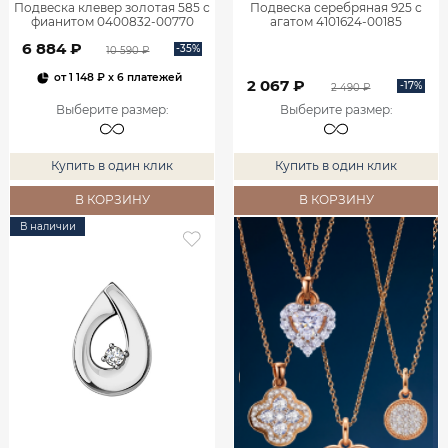
Подвеска клевер золотая 585 с
Подвеска серебряная 925 с
фианитом 0400832-00770
агатом 4101624-00185
6 884 ₽
-35%
10 590 ₽
от
1 148 ₽
x 6 платежей
2 067 ₽
-17%
2 490 ₽
Выберите размер
:
Выберите размер
:
Купить в один клик
Купить в один клик
В КОРЗИНУ
В КОРЗИНУ
В наличии