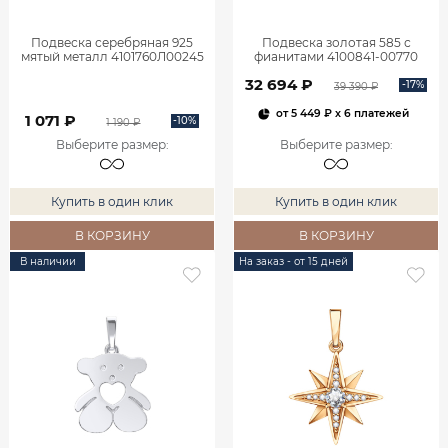
Подвеска серебряная 925
Подвеска золотая 585 с
мятый металл 4101760Л00245
фианитами 4100841-00770
32 694 ₽
-17%
39 390 ₽
от
5 449 ₽
x 6 платежей
1 071 ₽
-10%
1 190 ₽
Выберите размер
:
Выберите размер
:
Купить в один клик
Купить в один клик
В КОРЗИНУ
В КОРЗИНУ
В наличии
На заказ - от 15 дней