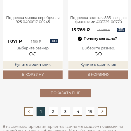
Подвеска мишка серебряная
Подвеска золотая 585 звезда с
925 0400817-00245
фианитами 4101329-00770
15 789 ₽
-35%
24 290 ₽
Почему выгодно?
1 071 ₽
-10%
1 190 ₽
Выберите размер
:
Выберите размер
:
Купить в один клик
Купить в один клик
В КОРЗИНУ
В КОРЗИНУ
ПОКАЗАТЬ ЕЩЁ
1
2
3
4
19
В нашем ювелирном интернет‑магазине мы создаём подвески на
каждый день и для особых случаев. Мы работаем с золотом и