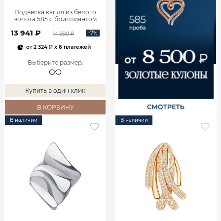
Подвеска капля из белого
золота 585 с бриллиантом
0400759-00002
13 941 ₽
-7%
14 990 ₽
от
2 324 ₽
x 6 платежей
Выберите размер
:
Купить в один клик
В КОРЗИНУ
В наличии
В наличии