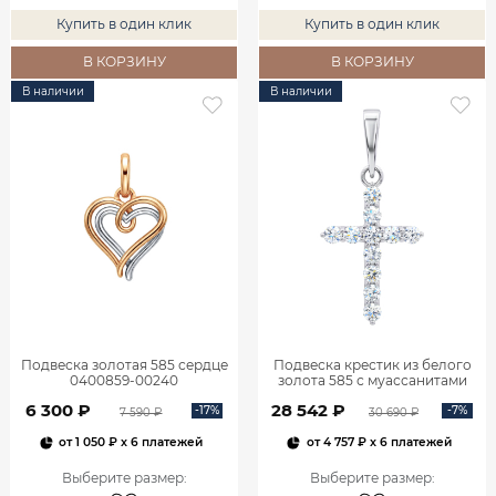
Купить в один клик
Купить в один клик
В КОРЗИНУ
В КОРЗИНУ
В наличии
В наличии
Подвеска золотая 585 сердце
Подвеска крестик из белого
0400859-00240
золота 585 с муассанитами
0800301М05432
6 300 ₽
28 542 ₽
-17%
-7%
7 590 ₽
30 690 ₽
от
1 050 ₽
x 6 платежей
от
4 757 ₽
x 6 платежей
Выберите размер
:
Выберите размер
: