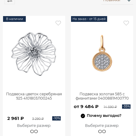
В наличии
На заказ - от 15 дней
Подвеска цветок серебряная
Подвеска золотая 585 с
925 4101803Л00245
фианитами 0400881М00770
от 9 484 ₽
-35%
14 590 ₽
Почему выгодно?
2 961 ₽
-10%
3 290 ₽
Выберите размер
:
Выберите размер
: