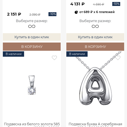
4 131 ₽
-10%
4 590 ₽
от
689 ₽
x 6 платежей
2 151 ₽
-10%
2 390 ₽
Выберите размер
:
Выберите размер
:
Купить в один клик
Купить в один клик
В КОРЗИНУ
В КОРЗИНУ
В наличии
В наличии
Подвеска из белого золота 585
Подвеска буква А серебряная