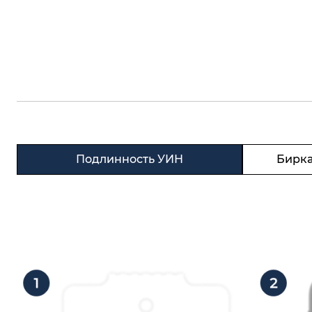
Подлинность УИН
Бирка