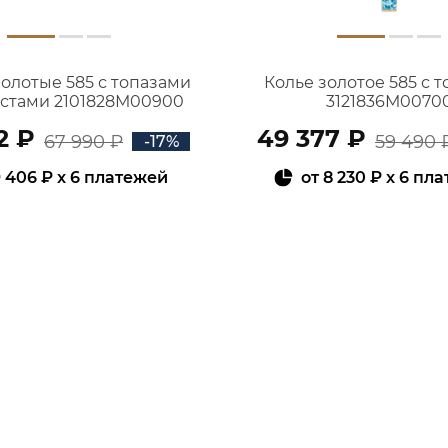
золотые 585 с топазами
Колье золотое 585 с 
истами 2101828М00900
3121836М0070
2 ₽
49 377 ₽
67 990 ₽
59 490 
-17%
 406 ₽
x 6 платежей
от
8 230 ₽
x 6 пл
В КОРЗИНУ
В КОРЗИНУ