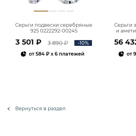
Серьги подвески серебряные
Серьги 
925 0222292-00245
и амет
3 501 ₽
56 43
3 890 ₽
-10%
от
584 ₽
x 6 платежей
от
9
В КОРЗИНУ
Вернуться в раздел