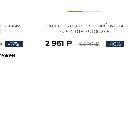
топазами
Подвеска цветок серебряная
0
925 4101803Л00245
2 961 ₽
₽
3 290 ₽
-17%
-10%
атежей
В КОРЗИНУ