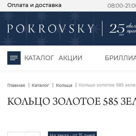
Оплата и доставка
08:00-21:
-30%
от 15 дней с
момента оплаты
КАТАЛОГ
АКЦИИ
БРИЛЛИ
|
|
|
Кольцо золотое 585 зел
Главная
Каталог
Кольца
КОЛЬЦО ЗОЛОТОЕ 585 ЗЕ
На заказ - от 15 дней