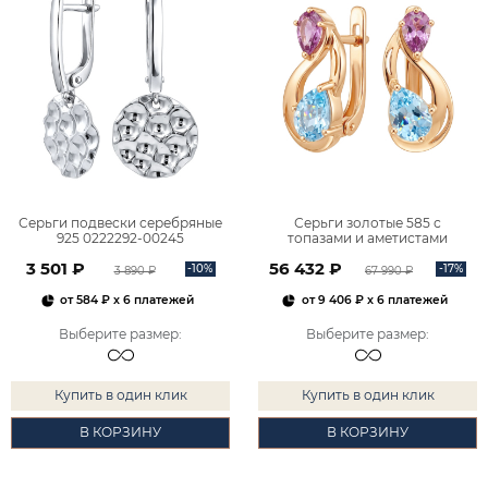
Серьги подвески серебряные
Серьги золотые 585 с
925 0222292-00245
топазами и аметистами
2101828М00900
3 501 ₽
56 432 ₽
-10%
-17%
3 890 ₽
67 990 ₽
от
584 ₽
x 6 платежей
от
9 406 ₽
x 6 платежей
Выберите размер
:
Выберите размер
:
Купить в один клик
Купить в один клик
В КОРЗИНУ
В КОРЗИНУ