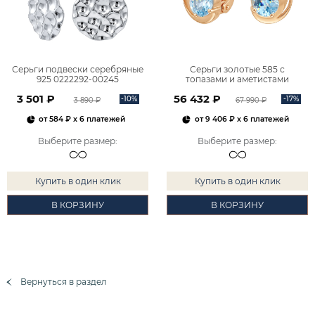
Серьги подвески серебряные
Серьги золотые 585 с
925 0222292-00245
топазами и аметистами
2101828М00900
3 501 ₽
56 432 ₽
-10%
-17%
3 890 ₽
67 990 ₽
от
584 ₽
x 6 платежей
от
9 406 ₽
x 6 платежей
Выберите размер
:
Выберите размер
:
Купить в один клик
Купить в один клик
В КОРЗИНУ
В КОРЗИНУ
Вернуться в раздел