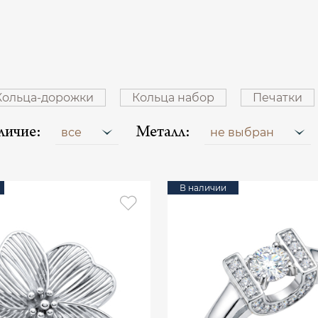
Кольца-дорожки
Кольца набор
Печатки
личие:
Металл:
все
не выбран
В наличии