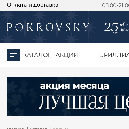
Оплата и доставка
08:00-21:
-30%
от 15 дней с
момента оплаты
КАТАЛОГ
АКЦИИ
БРИЛЛИ
|
|