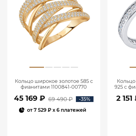
Кольцо широкое золотое 585 с
Кольцо
фианитами 1100841-00770
925 с ф
45 169 ₽
2 151
69 490 ₽
-35%
от
7 529 ₽
x 6 платежей
В КОРЗИНУ