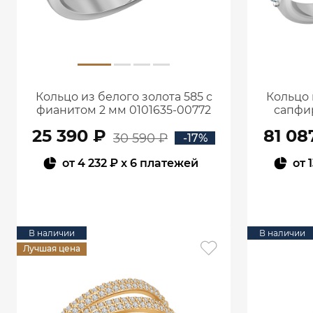
Кольцо из белого золота 585 с
Кольцо 
фианитом 2 мм 0101635-00772
сапфи
25 390 ₽
81 08
30 590 ₽
-17%
от
4 232 ₽
x 6 платежей
от
1
В КОРЗИНУ
В наличии
В наличии
Лучшая цена