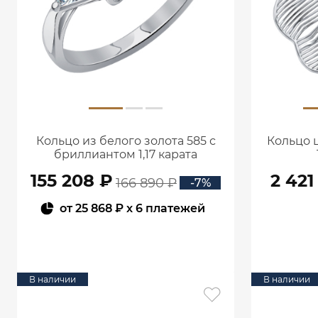
Кольцо из белого золота 585 с
Кольцо 
бриллиантом 1,17 карата
0101859М06422
155 208 ₽
2 421
166 890 ₽
-7%
от
25 868 ₽
x 6 платежей
В КОРЗИНУ
В наличии
В наличии