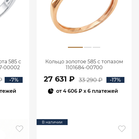
та 585 с
Кольцо золотое 585 с топазом
7-00002
1101684-00700
27 631 ₽
₽
33 290 ₽
-7%
-17%
атежей
от
4 606 ₽
x 6 платежей
В КОРЗИНУ
В наличии