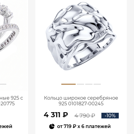
ные 925 с
Кольцо широкое серебряное
-20775
925 0101827-00245
4 311 ₽
4 790 ₽
-10%
тежей
от
719 ₽
x 6 платежей