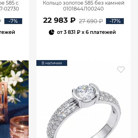
е 585 с
Кольцо золотое 585 без камней
7-02730
0101844Л00240
22 983 ₽
₽
27 690 ₽
-7%
-17%
атежей
от
3 831 ₽
x 6 платежей
В КОРЗИНУ
В наличии