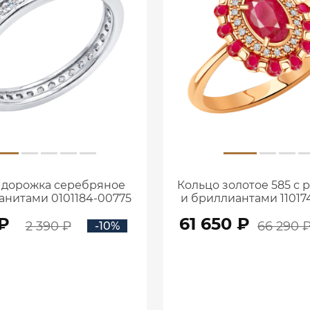
 дорожка серебряное
Кольцо золотое 585 с
ианитами 0101184-00775
и бриллиантами 11017
 ₽
61 650 ₽
2 390 ₽
66 290 
-10%
В КОРЗИНУ
В КОРЗИНУ