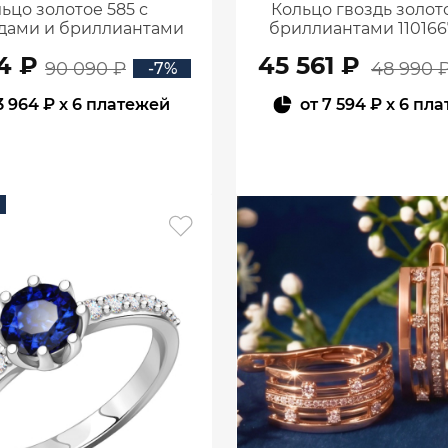
ьцо золотое 585 с
Кольцо гвоздь золото
дами и бриллиантами
бриллиантами 110166
1101770-02720
4 ₽
45 561 ₽
90 090 ₽
48 990 
-7%
3 964 ₽
x 6 платежей
от
7 594 ₽
x 6 пл
В КОРЗИНУ
В КОРЗИНУ