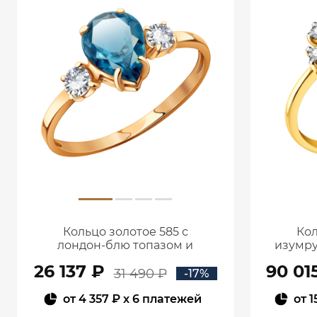
Кольцо золотое 585 с
Кол
лондон‑блю топазом и
изумру
фианитами 1101174-00740
26 137 ₽
90 01
31 490 ₽
-17%
от
4 357 ₽
x 6 платежей
от
1