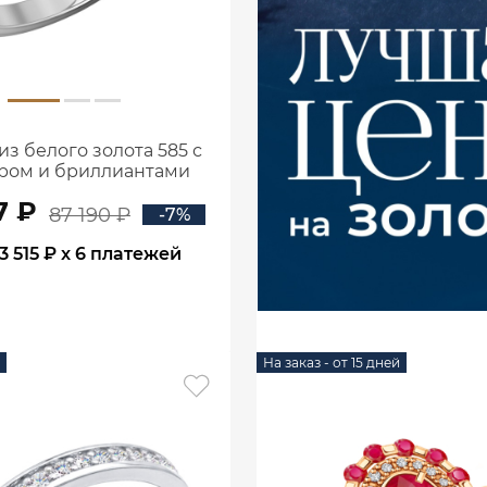
из белого золота 585 с
ром и бриллиантами
1100752-00052
7 ₽
87 190 ₽
-7%
3 515 ₽
x 6 платежей
В КОРЗИНУ
На заказ - от 15 дней