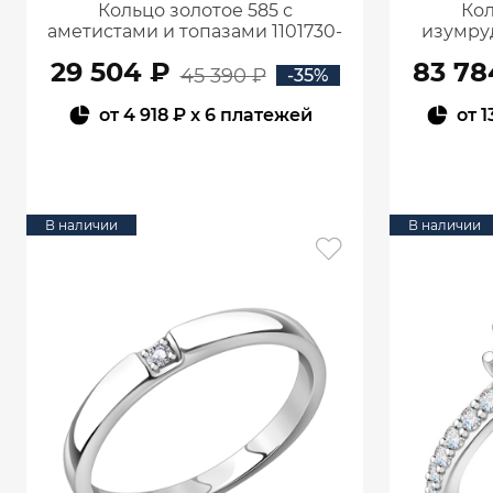
Кольцо золотое 585 с
Кол
аметистами и топазами 1101730-
изумру
05860
29 504 ₽
83 78
45 390 ₽
-35%
от
4 918 ₽
x 6 платежей
от
1
В КОРЗИНУ
В наличии
В наличии