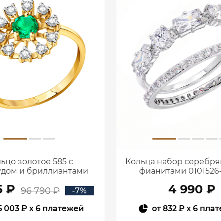
ьцо золотое 585 с
Кольца набор серебря
дом и бриллиантами
фианитами 0101526
1100236-00061
5 ₽
4 990 ₽
96 790 ₽
-7%
5 003 ₽
x 6 платежей
от
832 ₽
x 6 пла