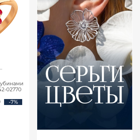
 рубинами
42-02770
₽
-7%