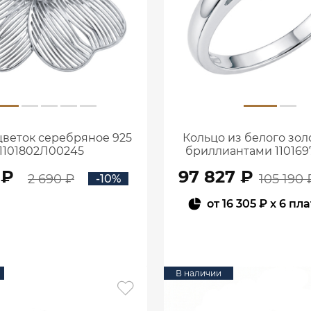
цветок серебряное 925
Кольцо из белого золо
1101802Л00245
бриллиантами 110169
 ₽
97 827 ₽
2 690 ₽
105 190 
-10%
от
16 305 ₽
x 6 пл
В КОРЗИНУ
В КОРЗИНУ
В наличии