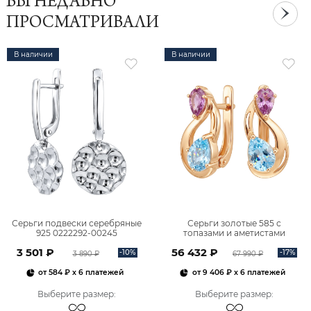
ВЫ НЕДАВНО
ПРОСМАТРИВАЛИ
В наличии
В наличии
Серьги подвески серебряные
Серьги золотые 585 с
925 0222292-00245
топазами и аметистами
2101828М00900
3 501 ₽
56 432 ₽
-10%
-17%
3 890 ₽
67 990 ₽
от
584 ₽
x 6 платежей
от
9 406 ₽
x 6 платежей
Выберите размер
:
Выберите размер
: