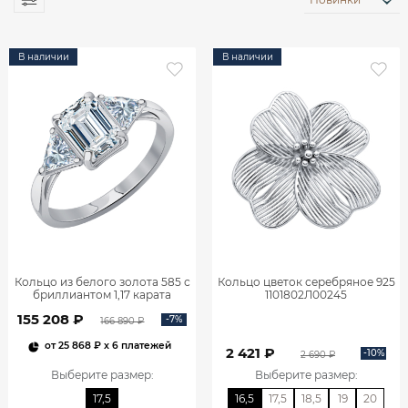
В наличии
В наличии
Кольцо из белого золота 585 с
Кольцо цветок серебряное 925
бриллиантом 1,17 карата
1101802Л00245
0101859М06422
155 208 ₽
-7%
166 890 ₽
от
25 868 ₽
x 6 платежей
2 421 ₽
-10%
2 690 ₽
Выберите размер
:
Выберите размер
:
17,5
16,5
17,5
18,5
19
20