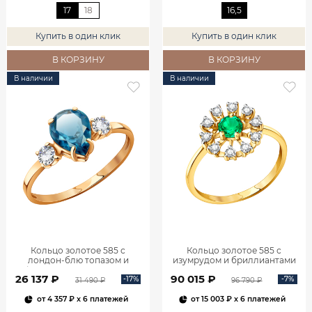
17
18
16,5
Купить в один клик
Купить в один клик
В КОРЗИНУ
В КОРЗИНУ
В наличии
В наличии
Кольцо золотое 585 с
Кольцо золотое 585 с
лондон‑блю топазом и
изумрудом и бриллиантами
фианитами 1101174-00740
1100236-00061
26 137 ₽
90 015 ₽
-17%
-7%
31 490 ₽
96 790 ₽
от
4 357 ₽
x 6 платежей
от
15 003 ₽
x 6 платежей