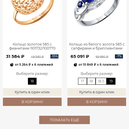
Кольцо золотое 585 с
Кольцо из белого золота 585 с
фианитами 1101732Л00770
сапфирами и бриллиантами
1101278-00052
31 584 ₽
65 091 ₽
-35%
-7%
48 590 ₽
69 990 ₽
от
5 264 ₽
x 6 платежей
от
10 849 ₽
x 6 платежей
Выберите размер
:
Выберите размер
:
18
17
18
18,5
19
Купить в один клик
Купить в один клик
В КОРЗИНУ
В КОРЗИНУ
ПОКАЗАТЬ ЕЩЁ