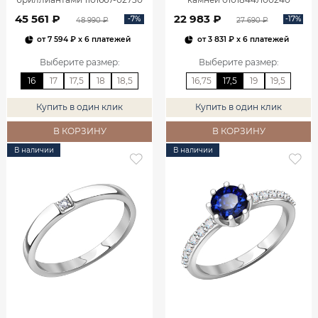
45 561 ₽
22 983 ₽
-7%
-17%
48 990 ₽
27 690 ₽
от
7 594 ₽
x 6 платежей
от
3 831 ₽
x 6 платежей
Выберите размер
:
Выберите размер
:
16
17
17,5
18
18,5
16,75
17,5
19
19,5
Купить в один клик
Купить в один клик
В КОРЗИНУ
В КОРЗИНУ
В наличии
В наличии