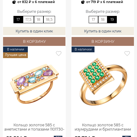
от
832 ₽
x 6 платежей
от
719 ₽
x 6 платежей
Выберите размер
:
Выберите размер
:
17
17,5
18
18,5
17
18
19
Купить в один клик
Купить в один клик
В КОРЗИНУ
В КОРЗИНУ
В наличии
В наличии
Лучшая цена
Кольцо золотое 585 с
Кольцо золотое 585 с
аметистами и топазами 1101730-
изумрудами и бриллиантами
05860
1101770-02720