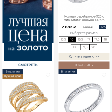
Кольцо серебряное 925 с
фианитами 0101400-00775
2 682 ₽
-10%
2 980 ₽
Выберите размер
:
15,5
16
16,5
17
17,5
18
18,5
19,5
20
Купить в один клик
В КОРЗИНУ
В наличии
В наличии
Лучшая цена