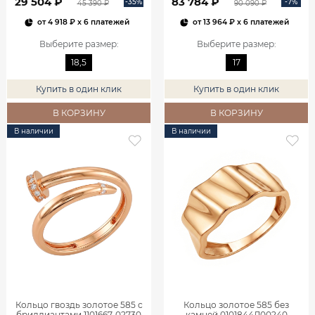
29 504 ₽
83 784 ₽
-35%
-7%
45 390 ₽
90 090 ₽
от
4 918 ₽
x 6 платежей
от
13 964 ₽
x 6 платежей
Выберите размер
:
Выберите размер
:
18,5
17
Купить в один клик
Купить в один клик
В КОРЗИНУ
В КОРЗИНУ
В наличии
В наличии
Кольцо гвоздь золотое 585 с
Кольцо золотое 585 без
бриллиантами 1101667-02730
камней 0101844Л00240