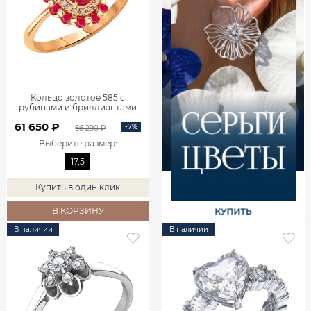
Кольцо золотое 585 с
рубинами и бриллиантами
1101742-02770
61 650 ₽
-7%
66 290 ₽
Выберите размер
:
17,5
Купить в один клик
В КОРЗИНУ
В наличии
В наличии