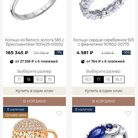
Кольцо из белого золота 585 с
Кольцо сердце серебряное 925
бриллиантами 1100429-00002
с фианитами 1101652-00775
165 345 ₽
4 581 ₽
-7%
-10%
177 790 ₽
5 090 ₽
от
27 558 ₽
x 6 платежей
от
764 ₽
x 6 платежей
Выберите размер
:
Выберите размер
:
17
18
18,5
19
16,5
17
18
18,5
Купить в один клик
Купить в один клик
В КОРЗИНУ
В КОРЗИНУ
В наличии
В наличии
Лучшая цена