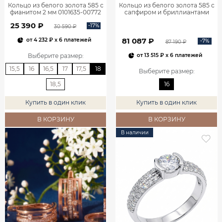
Кольцо из белого золота 585 с
Кольцо из белого золота 585 с
фианитом 2 мм 0101635-00772
сапфиром и бриллиантами
1100752-00052
25 390 ₽
-17%
30 590 ₽
81 087 ₽
от
4 232 ₽
x 6 платежей
-7%
87 190 ₽
Выберите размер
:
от
13 515 ₽
x 6 платежей
15,5
16
16,5
17
17,5
18
Выберите размер
:
18,5
16
Купить в один клик
Купить в один клик
В КОРЗИНУ
В КОРЗИНУ
В наличии