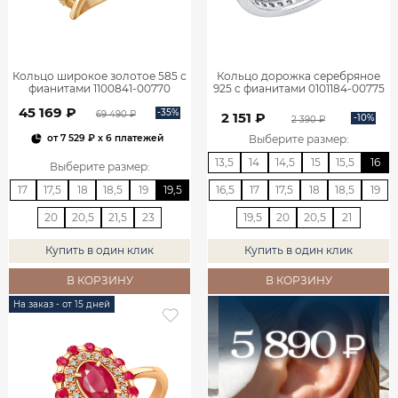
Кольцо широкое золотое 585 с
Кольцо дорожка серебряное
фианитами 1100841-00770
925 с фианитами 0101184-00775
45 169 ₽
-35%
69 490 ₽
2 151 ₽
-10%
2 390 ₽
Выберите размер
:
от
7 529 ₽
x 6 платежей
13,5
14
14,5
15
15,5
16
Выберите размер
:
17
17,5
18
18,5
19
19,5
16,5
17
17,5
18
18,5
19
20
20,5
21,5
23
19,5
20
20,5
21
Купить в один клик
Купить в один клик
В КОРЗИНУ
В КОРЗИНУ
На заказ - от 15 дней