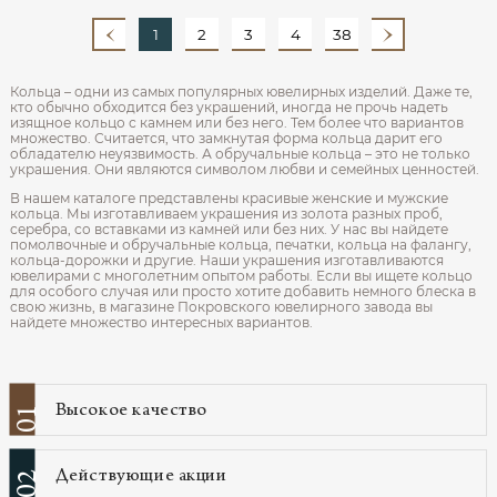
1
2
3
4
38
Кольца – одни из самых популярных ювелирных изделий. Даже те,
кто обычно обходится без украшений, иногда не прочь надеть
изящное кольцо с камнем или без него. Тем более что вариантов
множество. Считается, что замкнутая форма кольца дарит его
обладателю неуязвимость. А обручальные кольца – это не только
украшения. Они являются символом любви и семейных ценностей.
В нашем каталоге представлены красивые женские и мужские
кольца. Мы изготавливаем украшения из золота разных проб,
серебра, со вставками из камней или без них. У нас вы найдете
помолвочные и обручальные кольца, печатки, кольца на фалангу,
кольца-дорожки и другие. Наши украшения изготавливаются
ювелирами с многолетним опытом работы. Если вы ищете кольцо
для особого случая или просто хотите добавить немного блеска в
свою жизнь, в магазине Покровского ювелирного завода вы
найдете множество интересных вариантов.
Высокое качество
01
Действующие акции
02