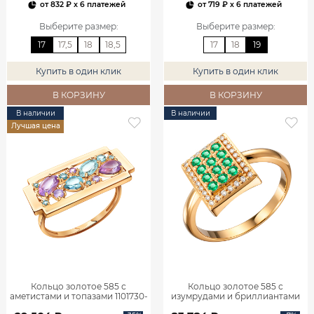
от
832 ₽
x 6 платежей
от
719 ₽
x 6 платежей
Выберите размер
:
Выберите размер
:
17
17,5
18
18,5
17
18
19
Купить в один клик
Купить в один клик
В КОРЗИНУ
В КОРЗИНУ
В наличии
В наличии
Лучшая цена
Кольцо золотое 585 с
Кольцо золотое 585 с
аметистами и топазами 1101730-
изумрудами и бриллиантами
05860
1101770-02720