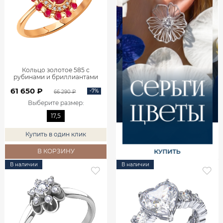
Кольцо золотое 585 с
рубинами и бриллиантами
1101742-02770
61 650 ₽
-7%
66 290 ₽
Выберите размер
:
17,5
Купить в один клик
В КОРЗИНУ
В наличии
В наличии