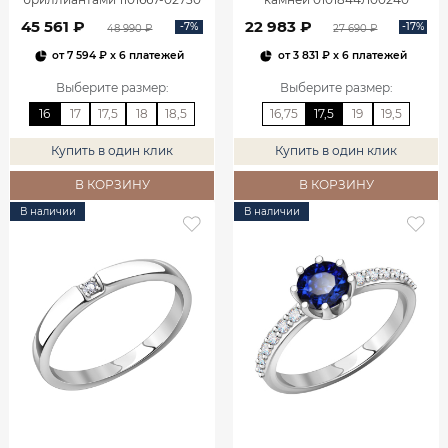
45 561 ₽
22 983 ₽
-7%
-17%
48 990 ₽
27 690 ₽
от
7 594 ₽
x 6 платежей
от
3 831 ₽
x 6 платежей
Выберите размер
:
Выберите размер
:
16
17
17,5
18
18,5
16,75
17,5
19
19,5
Купить в один клик
Купить в один клик
В КОРЗИНУ
В КОРЗИНУ
В наличии
В наличии