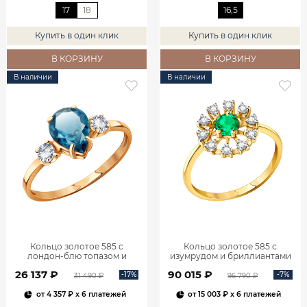
17
18
16,5
Купить в один клик
Купить в один клик
В КОРЗИНУ
В КОРЗИНУ
В наличии
В наличии
Кольцо золотое 585 с
Кольцо золотое 585 с
лондон‑блю топазом и
изумрудом и бриллиантами
фианитами 1101174-00740
1100236-00061
26 137 ₽
90 015 ₽
-17%
-7%
31 490 ₽
96 790 ₽
от
4 357 ₽
x 6 платежей
от
15 003 ₽
x 6 платежей