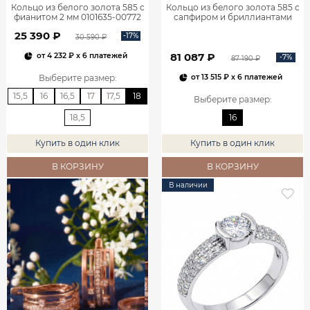
Кольцо из белого золота 585 с
Кольцо из белого золота 585 с
фианитом 2 мм 0101635-00772
сапфиром и бриллиантами
1100752-00052
25 390 ₽
-17%
30 590 ₽
81 087 ₽
от
4 232 ₽
x 6 платежей
-7%
87 190 ₽
Выберите размер
:
от
13 515 ₽
x 6 платежей
15,5
16
16,5
17
17,5
18
Выберите размер
:
18,5
16
Купить в один клик
Купить в один клик
В КОРЗИНУ
В КОРЗИНУ
В наличии