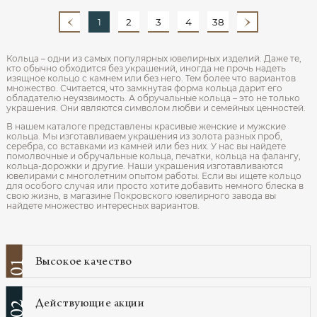
1
2
3
4
38
Кольца – одни из самых популярных ювелирных изделий. Даже те,
кто обычно обходится без украшений, иногда не прочь надеть
изящное кольцо с камнем или без него. Тем более что вариантов
множество. Считается, что замкнутая форма кольца дарит его
обладателю неуязвимость. А обручальные кольца – это не только
украшения. Они являются символом любви и семейных ценностей.
В нашем каталоге представлены красивые женские и мужские
кольца. Мы изготавливаем украшения из золота разных проб,
серебра, со вставками из камней или без них. У нас вы найдете
помолвочные и обручальные кольца, печатки, кольца на фалангу,
кольца-дорожки и другие. Наши украшения изготавливаются
ювелирами с многолетним опытом работы. Если вы ищете кольцо
для особого случая или просто хотите добавить немного блеска в
свою жизнь, в магазине Покровского ювелирного завода вы
найдете множество интересных вариантов.
Высокое качество
01
Действующие акции
02