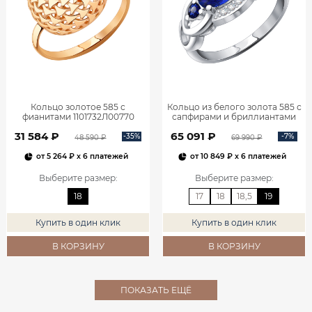
Кольцо золотое 585 с
Кольцо из белого золота 585 с
фианитами 1101732Л00770
сапфирами и бриллиантами
1101278-00052
31 584 ₽
65 091 ₽
-35%
-7%
48 590 ₽
69 990 ₽
от
5 264 ₽
x 6 платежей
от
10 849 ₽
x 6 платежей
Выберите размер
:
Выберите размер
:
18
17
18
18,5
19
Купить в один клик
Купить в один клик
В КОРЗИНУ
В КОРЗИНУ
ПОКАЗАТЬ ЕЩЁ