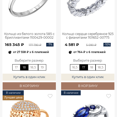
Кольцо из белого золота 585 с
Кольцо сердце серебряное 925
бриллиантами 1100429-00002
с фианитами 1101652-00775
165 345 ₽
4 581 ₽
-7%
-10%
177 790 ₽
5 090 ₽
от
27 558 ₽
x 6 платежей
от
764 ₽
x 6 платежей
Выберите размер
:
Выберите размер
:
17
18
18,5
19
16,5
17
18
18,5
Купить в один клик
Купить в один клик
В КОРЗИНУ
В КОРЗИНУ
В наличии
В наличии
Лучшая цена