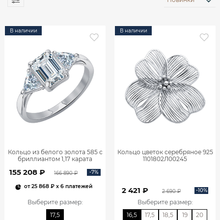
В наличии
В наличии
Кольцо из белого золота 585 с
Кольцо цветок серебряное 925
бриллиантом 1,17 карата
1101802Л00245
0101859М06422
155 208 ₽
-7%
166 890 ₽
от
25 868 ₽
x 6 платежей
2 421 ₽
-10%
2 690 ₽
Выберите размер
:
Выберите размер
:
17,5
16,5
17,5
18,5
19
20