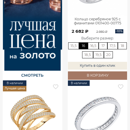
Кольцо серебряное 925 с
фианитами 0101400-00775
2 682 ₽
-10%
2 980 ₽
Выберите размер
:
15,5
16
16,5
17
17,5
18
18,5
19,5
20
Купить в один клик
В КОРЗИНУ
В наличии
В наличии
Лучшая цена