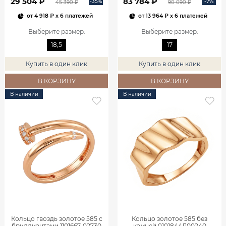
29 504 ₽
83 784 ₽
-35%
-7%
45 390 ₽
90 090 ₽
от
4 918 ₽
x 6 платежей
от
13 964 ₽
x 6 платежей
Выберите размер
:
Выберите размер
:
18,5
17
Купить в один клик
Купить в один клик
В КОРЗИНУ
В КОРЗИНУ
В наличии
В наличии
Кольцо гвоздь золотое 585 с
Кольцо золотое 585 без
бриллиантами 1101667-02730
камней 0101844Л00240