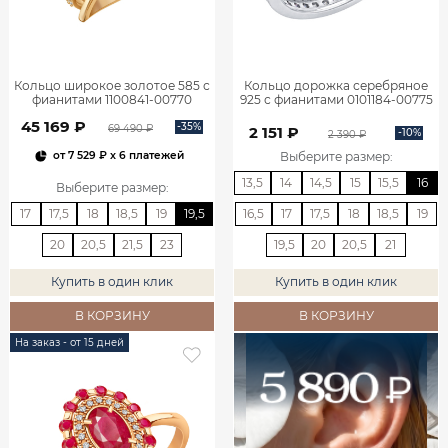
Кольцо широкое золотое 585 с
Кольцо дорожка серебряное
фианитами 1100841-00770
925 с фианитами 0101184-00775
45 169 ₽
-35%
69 490 ₽
2 151 ₽
-10%
2 390 ₽
Выберите размер
:
от
7 529 ₽
x 6 платежей
13,5
14
14,5
15
15,5
16
Выберите размер
:
17
17,5
18
18,5
19
19,5
16,5
17
17,5
18
18,5
19
20
20,5
21,5
23
19,5
20
20,5
21
Купить в один клик
Купить в один клик
В КОРЗИНУ
В КОРЗИНУ
На заказ - от 15 дней