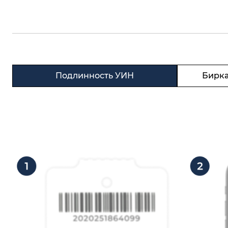
Подлинность УИН
Бирка