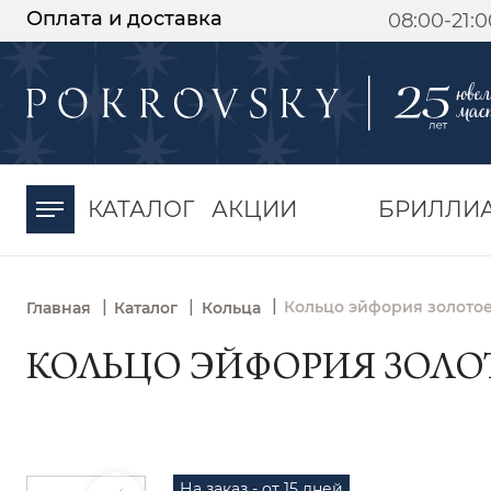
Оплата и доставка
08:00-21:
-30%
от 15 дней с
момента оплаты
КАТАЛОГ
АКЦИИ
БРИЛЛИ
|
|
|
Кольцо эйфория золотое 
Главная
Каталог
Кольца
КОЛЬЦО ЭЙФОРИЯ ЗОЛОТО
На заказ - от 15 дней