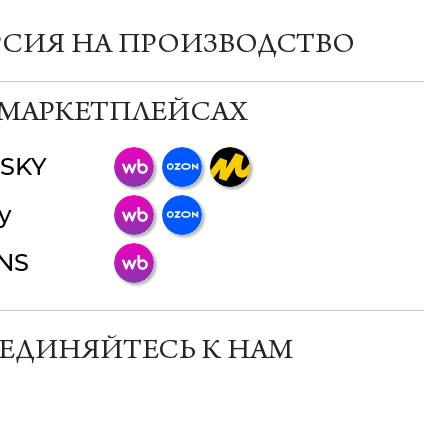
РСИЯ НА ПРОИЗВОДСТВО
 МАРКЕТПЛЕЙСАХ
SKY
ChatApp
y
online
INS
Мессенджеры
Свяжитесь с нами через любой удобный
мессенджер!
ЕДИНЯЙТЕСЬ К НАМ
Телеграм
Макс
ВКонтакте