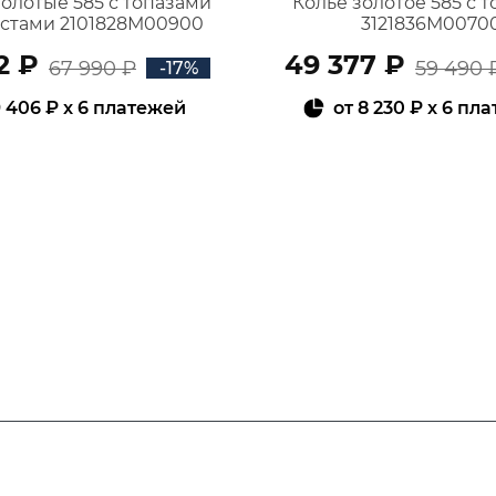
золотые 585 с топазами
Колье золотое 585 с 
истами 2101828М00900
3121836М0070
2 ₽
49 377 ₽
67 990 ₽
59 490 
-17%
 406 ₽
x 6 платежей
от
8 230 ₽
x 6 пл
В КОРЗИНУ
В КОРЗИНУ