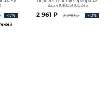
топазами
Подвеска цветок серебряная
0
925 4101803Л00245
2 961 ₽
₽
3 290 ₽
-17%
-10%
атежей
В КОРЗИНУ