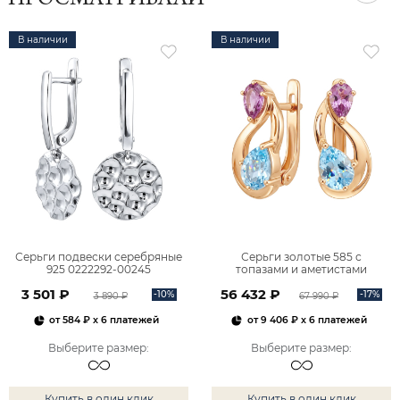
ПРОСМАТРИВАЛИ
В наличии
В наличии
Серьги подвески серебряные
Серьги золотые 585 с
925 0222292-00245
топазами и аметистами
2101828М00900
3 501 ₽
56 432 ₽
-10%
-17%
3 890 ₽
67 990 ₽
от
584 ₽
x 6 платежей
от
9 406 ₽
x 6 платежей
Выберите размер
:
Выберите размер
:
Купить в один клик
Купить в один клик