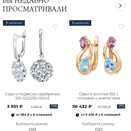
ВЫ НЕДАВНО
ПРОСМАТРИВАЛИ
В наличии
В наличии
Серьги подвески серебряные
Серьги золотые 585 с
925 0222292-00245
топазами и аметистами
2101828М00900
3 501 ₽
56 432 ₽
-10%
-17%
3 890 ₽
67 990 ₽
от
584 ₽
x 6 платежей
от
9 406 ₽
x 6 платежей
Выберите размер
:
Выберите размер
: