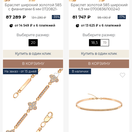
Браслет широкий золотой 585
Браслет золотой 585 широкий
с фианитами 6 мм 0720821-
6,9 мм 0700836Л00240
00770
87 289 ₽
81 747 ₽
-35%
-17%
134 290 ₽
98 490 ₽
от
14 549 ₽
x 6 платежей
от
13 625 ₽
x 6 платежей
Выберите размер
:
Выберите размер
:
20
18,5
19
Купить в один клик
Купить в один клик
В КОРЗИНУ
В КОРЗИНУ
На заказ - от 15 дней
В наличии