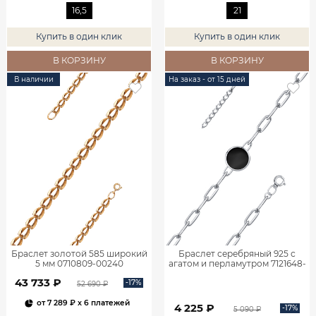
16,5
21
Купить в один клик
Купить в один клик
В КОРЗИНУ
В КОРЗИНУ
В наличии
На заказ - от 15 дней
Браслет золотой 585 широкий
Браслет серебряный 925 с
5 мм 0710809-00240
агатом и перламутром 7121648-
05775
43 733 ₽
-17%
52 690 ₽
от
7 289 ₽
x 6 платежей
4 225 ₽
-17%
5 090 ₽