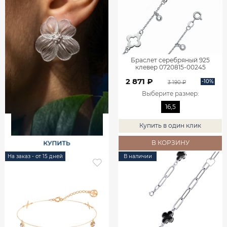
Браслет серебряный 925
клевер 0720815-00245
2 871 ₽
-10%
3 190 ₽
Выберите размер
:
16,5
Купить в один клик
В КОРЗИНУ
На заказ - от 15 дней
В наличии