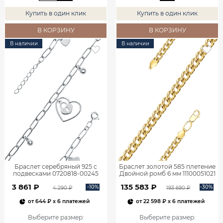
Купить в один клик
Купить в один клик
В КОРЗИНУ
В КОРЗИНУ
В наличии
В наличии
Браслет серебряный 925 с
Браслет золотой 585 плетение
подвесками 0720818-00245
Двойной ромб 6 мм 11100051021
3 861 ₽
135 583 ₽
-10%
-30%
4 290 ₽
193 690 ₽
от
644 ₽
x 6 платежей
от
22 598 ₽
x 6 платежей
Выберите размер
:
Выберите размер
: