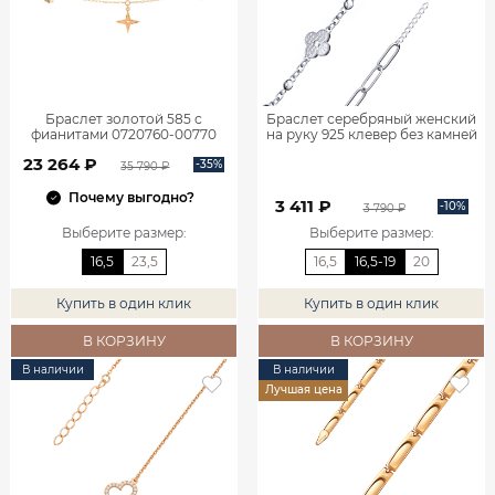
Браслет золотой 585 с
Браслет серебряный женский
фианитами 0720760-00770
на руку 925 клевер без камней
0720767-00875
23 264 ₽
-35%
35 790 ₽
Почему выгодно?
3 411 ₽
-10%
3 790 ₽
Выберите размер
:
Выберите размер
:
16,5
23,5
16,5
16,5-19
20
Купить в один клик
Купить в один клик
В КОРЗИНУ
В КОРЗИНУ
В наличии
В наличии
Лучшая цена