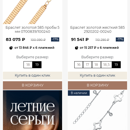
Браслет золотой 585 пробы 5
Браслет золотой жесткий 585
мм 0700839Л00240
2920202-00240
83 075 ₽
91 541 ₽
-17%
-17%
100 090 ₽
110 290 ₽
от
13 846 ₽
x 6 платежей
от
15 257 ₽
x 6 платежей
Выберите размер
:
Выберите размер
:
18
19
16
17
18
18,5
19
Купить в один клик
Купить в один клик
В КОРЗИНУ
В КОРЗИНУ
В наличии