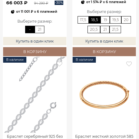
66 003 ₽
от
1 574 ₽
x 6 платежей
-30%
94 290 ₽
Выберите размер
:
от
11 001 ₽
x 6 платежей
17,5
18,5
19
19,5
20
Выберите размер
:
-
21
20,5
21
21,5
Купить в один клик
Купить в один клик
В КОРЗИНУ
В КОРЗИНУ
В наличии
В наличии
Браслет серебряный 925 без
Браслет жесткий золотой 585