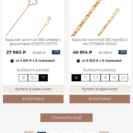
Браслет золотой 585 клевер с
Браслет золотой 585 пробы 3
фианитами 0720711-00770
мм 0710803-00240
27 963 ₽
40 814 ₽
-17%
-35%
33 690 ₽
62 790 ₽
от
4 661 ₽
x 6 платежей
от
6 803 ₽
x 6 платежей
Выберите размер
:
Выберите размер
:
16
16,5
17
16
17
17,5
18
19
20
Купить в один клик
Купить в один клик
В КОРЗИНУ
В КОРЗИНУ
ПОКАЗАТЬ ЕЩЁ