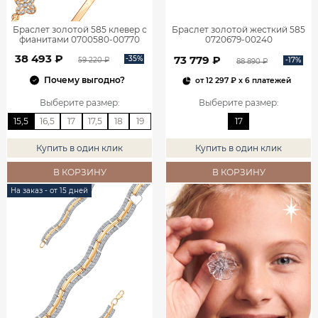
Браслет золотой 585 клевер с
Браслет золотой жесткий 585
фианитами 0700580-00770
0720679-00240
38 493 ₽
73 779 ₽
-35%
-17%
59 220 ₽
88 890 ₽
Почему выгодно?
от
12 297 ₽
x 6 платежей
Выберите размер
:
Выберите размер
:
15,5
16,5
17
17,5
18
19
17
Купить в один клик
Купить в один клик
В КОРЗИНУ
В КОРЗИНУ
На заказ - от 15 дней