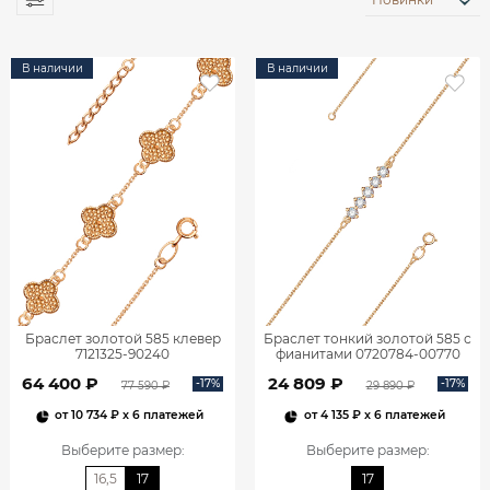
В наличии
В наличии
Браслет золотой 585 клевер
Браслет тонкий золотой 585 с
7121325-90240
фианитами 0720784-00770
64 400 ₽
24 809 ₽
-17%
-17%
77 590 ₽
29 890 ₽
от
10 734 ₽
x 6 платежей
от
4 135 ₽
x 6 платежей
Выберите размер
:
Выберите размер
:
16,5
17
17