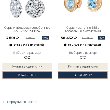
Серьги подвески серебряные
Серьги золотые 585 с
925 0222292-00245
топазами и аметистами
2101828М00900
3 501 ₽
56 432 ₽
-10%
-17%
3 890 ₽
67 990 ₽
от
584 ₽
x 6 платежей
от
9 406 ₽
x 6 платежей
Выберите размер
:
Выберите размер
:
Купить в один клик
Купить в один клик
В КОРЗИНУ
В КОРЗИНУ
Вернуться в раздел