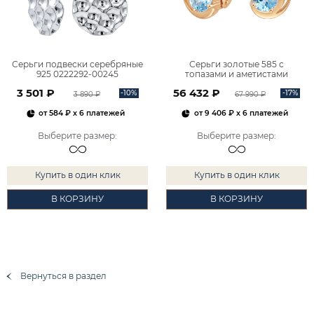
Серьги подвески серебряные
Серьги золотые 585 с
925 0222292-00245
топазами и аметистами
2101828М00900
3 501 ₽
56 432 ₽
-10%
-17%
3 890 ₽
67 990 ₽
от
584 ₽
x 6 платежей
от
9 406 ₽
x 6 платежей
Выберите размер
:
Выберите размер
:
Купить в один клик
Купить в один клик
В КОРЗИНУ
В КОРЗИНУ
Вернуться в раздел