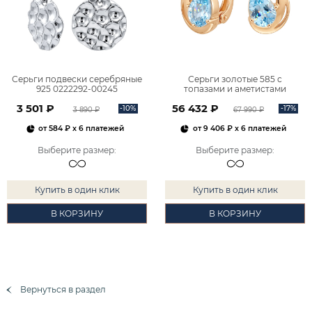
Серьги подвески серебряные
Серьги золотые 585 с
925 0222292-00245
топазами и аметистами
2101828М00900
3 501 ₽
56 432 ₽
-10%
-17%
3 890 ₽
67 990 ₽
от
584 ₽
x 6 платежей
от
9 406 ₽
x 6 платежей
Выберите размер
:
Выберите размер
:
Купить в один клик
Купить в один клик
В КОРЗИНУ
В КОРЗИНУ
Вернуться в раздел