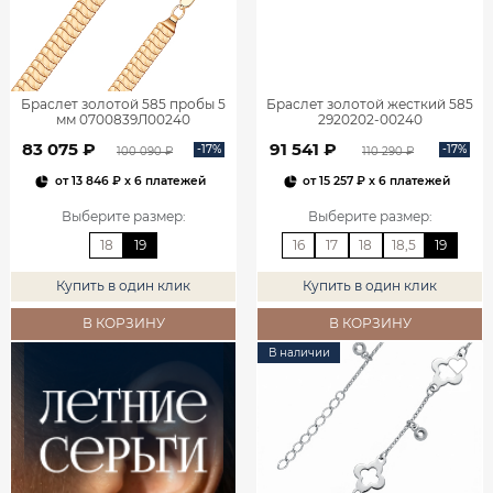
Браслет золотой 585 пробы 5
Браслет золотой жесткий 585
мм 0700839Л00240
2920202-00240
83 075 ₽
91 541 ₽
-17%
-17%
100 090 ₽
110 290 ₽
от
13 846 ₽
x 6 платежей
от
15 257 ₽
x 6 платежей
Выберите размер
:
Выберите размер
:
18
19
16
17
18
18,5
19
Купить в один клик
Купить в один клик
В КОРЗИНУ
В КОРЗИНУ
В наличии