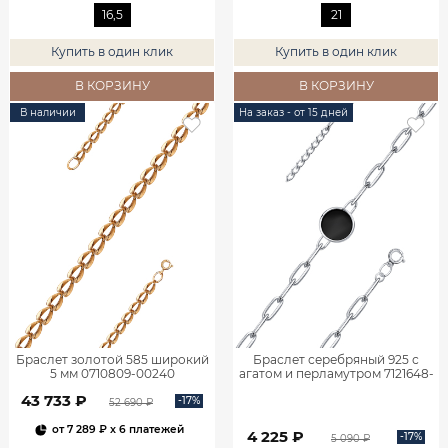
16,5
21
Купить в один клик
Купить в один клик
В КОРЗИНУ
В КОРЗИНУ
В наличии
На заказ - от 15 дней
Браслет золотой 585 широкий
Браслет серебряный 925 с
5 мм 0710809-00240
агатом и перламутром 7121648-
05775
43 733 ₽
-17%
52 690 ₽
от
7 289 ₽
x 6 платежей
4 225 ₽
-17%
5 090 ₽