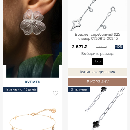
Браслет серебряный 925
клевер 0720815-00245
2 871 ₽
-10%
3 190 ₽
Выберите размер
:
16,5
Купить в один клик
В КОРЗИНУ
На заказ - от 15 дней
В наличии