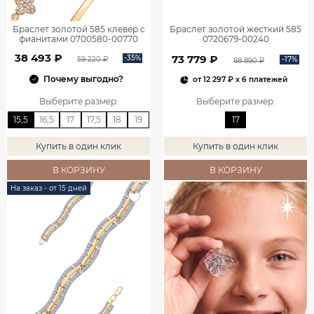
Браслет золотой 585 клевер с
Браслет золотой жесткий 585
фианитами 0700580-00770
0720679-00240
38 493 ₽
73 779 ₽
-35%
-17%
59 220 ₽
88 890 ₽
Почему выгодно?
от
12 297 ₽
x 6 платежей
Выберите размер
:
Выберите размер
:
15,5
16,5
17
17,5
18
19
17
Купить в один клик
Купить в один клик
В КОРЗИНУ
В КОРЗИНУ
На заказ - от 15 дней