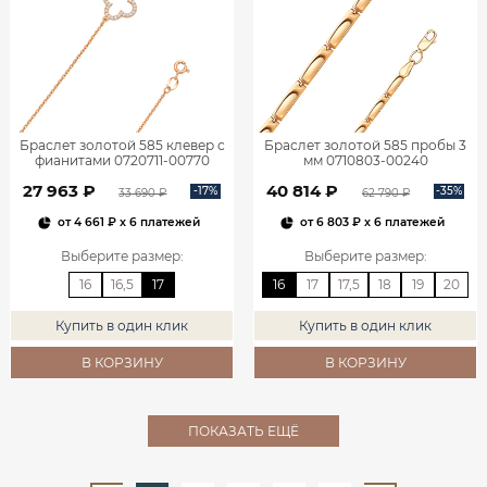
Браслет золотой 585 клевер с
Браслет золотой 585 пробы 3
фианитами 0720711-00770
мм 0710803-00240
27 963 ₽
40 814 ₽
-17%
-35%
33 690 ₽
62 790 ₽
от
4 661 ₽
x 6 платежей
от
6 803 ₽
x 6 платежей
Выберите размер
:
Выберите размер
:
16
16,5
17
16
17
17,5
18
19
20
Купить в один клик
Купить в один клик
В КОРЗИНУ
В КОРЗИНУ
ПОКАЗАТЬ ЕЩЁ