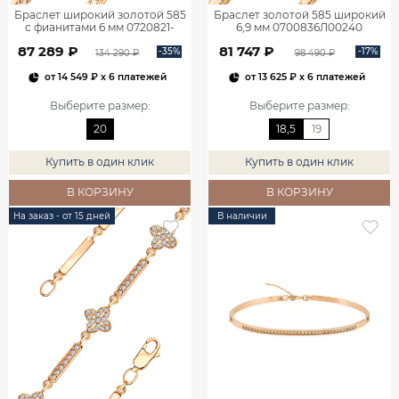
Браслет широкий золотой 585
Браслет золотой 585 широкий
с фианитами 6 мм 0720821-
6,9 мм 0700836Л00240
00770
87 289 ₽
81 747 ₽
-35%
-17%
134 290 ₽
98 490 ₽
от
14 549 ₽
x 6 платежей
от
13 625 ₽
x 6 платежей
Выберите размер
:
Выберите размер
:
20
18,5
19
Купить в один клик
Купить в один клик
В КОРЗИНУ
В КОРЗИНУ
На заказ - от 15 дней
В наличии