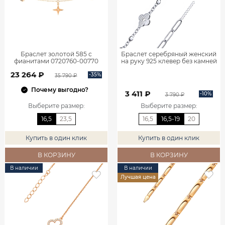
Браслет золотой 585 с
Браслет серебряный женский
фианитами 0720760-00770
на руку 925 клевер без камней
0720767-00875
23 264 ₽
-35%
35 790 ₽
Почему выгодно?
3 411 ₽
-10%
3 790 ₽
Выберите размер
:
Выберите размер
:
16,5
23,5
16,5
16,5-19
20
Купить в один клик
Купить в один клик
В КОРЗИНУ
В КОРЗИНУ
В наличии
В наличии
Лучшая цена