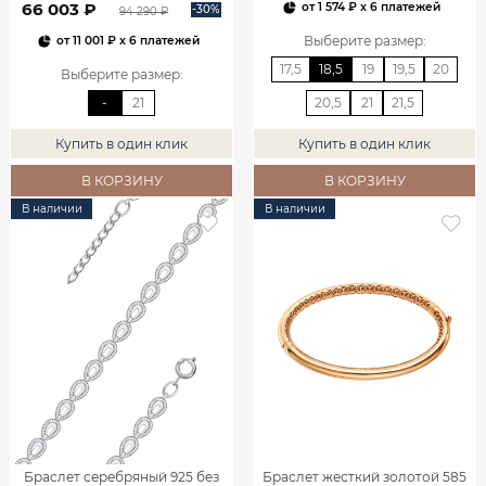
66 003 ₽
от
1 574 ₽
x 6 платежей
-30%
94 290 ₽
Выберите размер
:
от
11 001 ₽
x 6 платежей
17,5
18,5
19
19,5
20
Выберите размер
:
-
21
20,5
21
21,5
Купить в один клик
Купить в один клик
В КОРЗИНУ
В КОРЗИНУ
В наличии
В наличии
Браслет серебряный 925 без
Браслет жесткий золотой 585