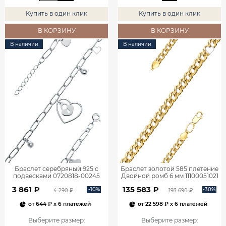
Купить в один клик
Купить в один клик
В КОРЗИНУ
В КОРЗИНУ
В наличии
В наличии
Браслет серебряный 925 с
Браслет золотой 585 плетение
подвесками 0720818-00245
Двойной ромб 6 мм 11100051021
3 861 ₽
135 583 ₽
-10%
-30%
4 290 ₽
193 690 ₽
от
644 ₽
x 6 платежей
от
22 598 ₽
x 6 платежей
Выберите размер
:
Выберите размер
: