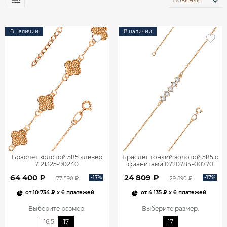
В наличии
В наличии
Браслет золотой 585 клевер
Браслет тонкий золотой 585 с
7121325-90240
фианитами 0720784-00770
64 400 ₽
24 809 ₽
-17%
-17%
77 590 ₽
29 890 ₽
от
10 734 ₽
x 6 платежей
от
4 135 ₽
x 6 платежей
Выберите размер
:
Выберите размер
:
16,5
17
17