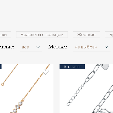
чки
Браслеты с кольцом
Жёсткие
Б
личие:
Металл:
все
не выбран
В наличии