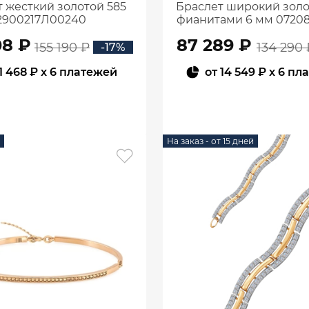
 жесткий золотой 585
Браслет широкий золо
2900217Л00240
фианитами 6 мм 07208
08 ₽
87 289 ₽
155 190 ₽
134 290 
-17%
1 468 ₽
x 6 платежей
от
14 549 ₽
x 6 пл
В КОРЗИНУ
В КОРЗИНУ
На заказ - от 15 дней