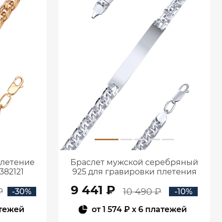
плетение
Браслет мужской серебряный
382121
925 для гравировки плетения
Бисмарк 0720683-00245
9 441 ₽
₽
10 490 ₽
-30%
-10%
атежей
от
1 574 ₽
x 6 платежей