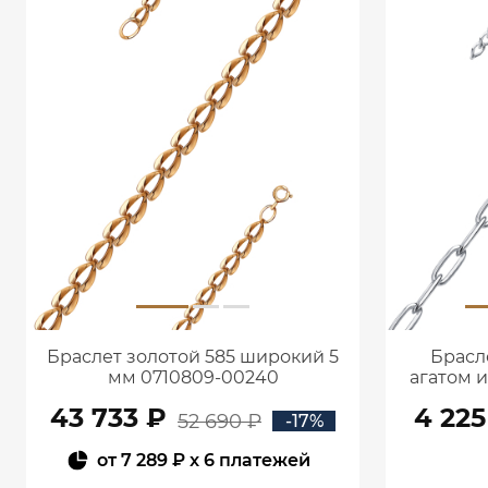
Браслет золотой 585 широкий 5
Брасл
мм 0710809-00240
агатом 
43 733 ₽
4 225
52 690 ₽
-17%
от
7 289 ₽
x 6 платежей