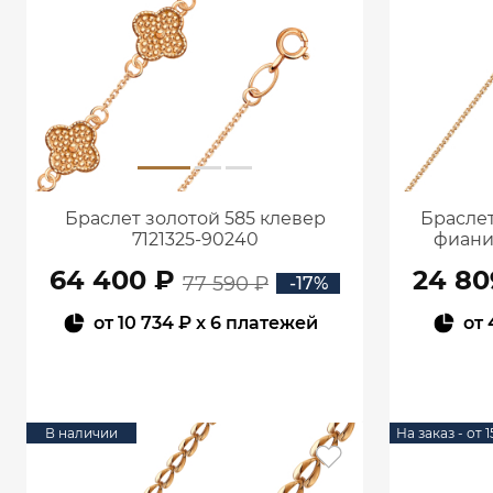
Браслет золотой 585 клевер
Браслет
7121325-90240
фиани
64 400 ₽
24 80
77 590 ₽
-17%
от
10 734 ₽
x 6 платежей
от
В КОРЗИНУ
В наличии
На заказ - от 