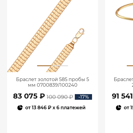
Браслет золотой 585 пробы 5
Браслет
мм 0700839Л00240
83 075 ₽
91 54
100 090 ₽
-17%
от
13 846 ₽
x 6 платежей
от
1
В КОРЗИНУ