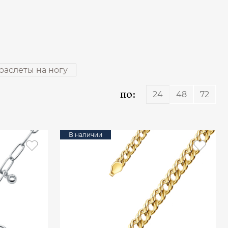
раслеты на ногу
по:
24
48
72
В наличии