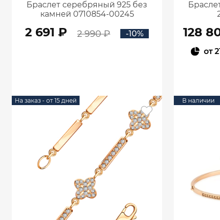
Браслет серебряный 925 без
Браслет
камней 0710854-00245
2 691 ₽
128 8
2 990 ₽
-10%
от
2
В КОРЗИНУ
На заказ - от 15 дней
В наличии