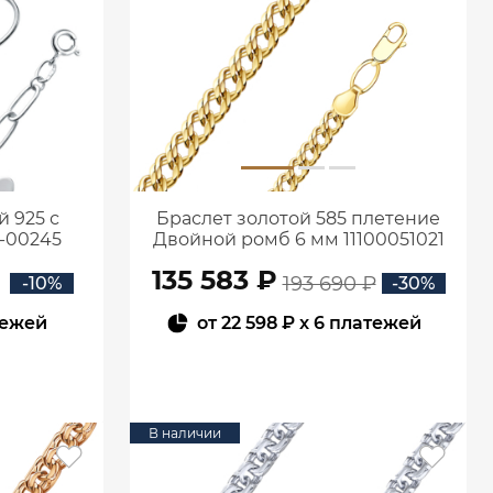
 925 с
Браслет золотой 585 плетение
-00245
Двойной ромб 6 мм 11100051021
135 583 ₽
193 690 ₽
-10%
-30%
тежей
от
22 598 ₽
x 6 платежей
В КОРЗИНУ
В наличии