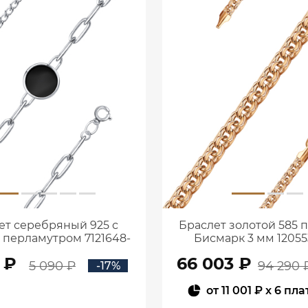
ет серебряный 925 с
Браслет золотой 585 
и перламутром 7121648-
Бисмарк 3 мм 12055
05775
 ₽
66 003 ₽
5 090 ₽
94 290 
-17%
от
11 001 ₽
x 6 пл
В КОРЗИНУ