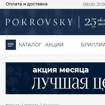
Оплата и доставка
08:00-21:
-30%
от 15 дней с
момента оплаты
КАТАЛОГ
АКЦИИ
БРИЛЛИ
|
|