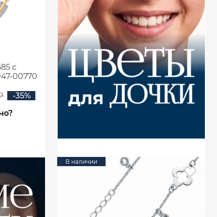
85 с
47-00770
₽
-35%
но?
В наличии