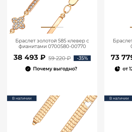
Браслет золотой 585 клевер с
Браслет
фианитами 0700580-00770
38 493 ₽
73 77
59 220 ₽
-35%
Почему выгодно?
от
1
В КОРЗИНУ
В наличии
В наличии