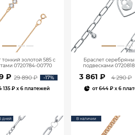
 тонкий золотой 585 с
Браслет серебряный
тами 0720784-00770
подвесками 0720818
9 ₽
3 861 ₽
29 890 ₽
4 290 ₽
-17%
4 135 ₽
x 6 платежей
от
644 ₽
x 6 пла
В КОРЗИНУ
В КОРЗИНУ
15 дней
В наличии