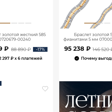
 золотой жесткий 585
Браслет золотой 5
0720679-00240
фианитами 5 мм 07000
9 ₽
95 238 ₽
88 890 ₽
146 520 
-17%
2 297 ₽
x 6 платежей
Почему выгод
В КОРЗИНУ
В КОРЗИНУ