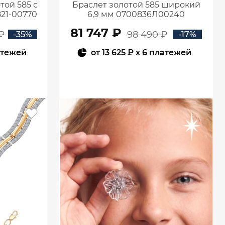
той 585 с
Браслет золотой 585 широкий
21-00770
6,9 мм 0700836Л00240
81 747 ₽
₽
98 490 ₽
-35%
-17%
атежей
от
13 625 ₽
x 6 платежей
В КОРЗИНУ