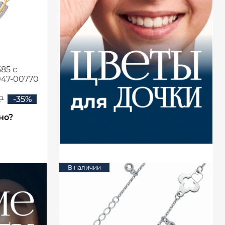
85 с
47-00770
₽
-35%
но?
В наличии