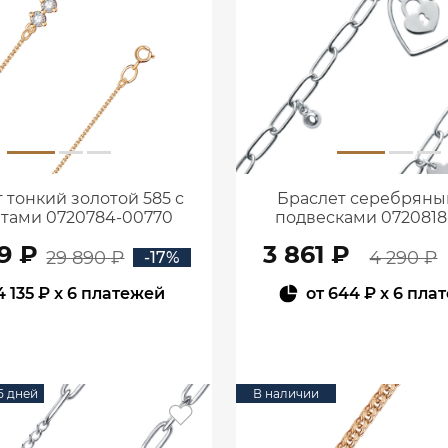
 тонкий золотой 585 с
Браслет серебряный
тами 0720784-00770
подвесками 0720818
9 ₽
3 861 ₽
29 890 ₽
4 290 ₽
-17%
4 135 ₽
x 6 платежей
от
644 ₽
x 6 пла
В КОРЗИНУ
В КОРЗИНУ
15 дней
В наличии