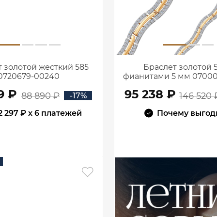
 золотой жесткий 585
Браслет золотой 5
0720679-00240
фианитами 5 мм 07000
9 ₽
95 238 ₽
88 890 ₽
146 520 
-17%
2 297 ₽
x 6 платежей
Почему выгод
В КОРЗИНУ
В КОРЗИНУ