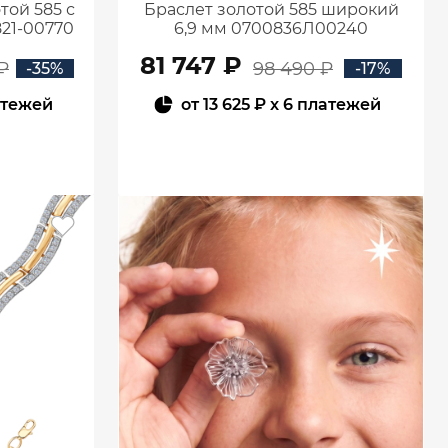
той 585 с
Браслет золотой 585 широкий
21-00770
6,9 мм 0700836Л00240
81 747 ₽
₽
98 490 ₽
-35%
-17%
атежей
от
13 625 ₽
x 6 платежей
В КОРЗИНУ