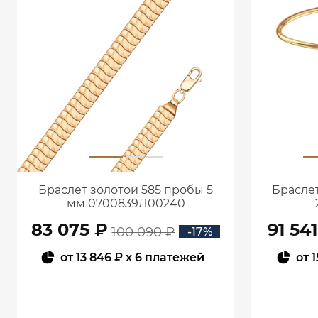
Браслет золотой 585 пробы 5
Браслет
мм 0700839Л00240
83 075 ₽
91 54
100 090 ₽
-17%
от
13 846 ₽
x 6 платежей
от
1
В КОРЗИНУ