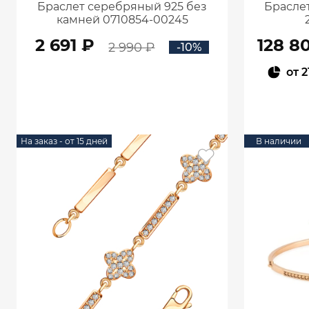
Браслет серебряный 925 без
Браслет
камней 0710854-00245
2 691 ₽
128 8
2 990 ₽
-10%
от
2
В КОРЗИНУ
На заказ - от 15 дней
В наличии