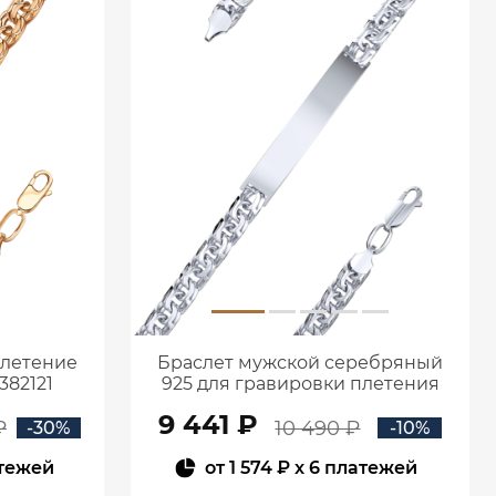
плетение
Браслет мужской серебряный
382121
925 для гравировки плетения
Бисмарк 0720683-00245
9 441 ₽
₽
10 490 ₽
-30%
-10%
атежей
от
1 574 ₽
x 6 платежей