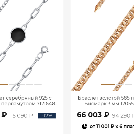
ет серебряный 925 с
Браслет золотой 585 
и перламутром 7121648-
Бисмарк 3 мм 12055
05775
 ₽
66 003 ₽
5 090 ₽
94 290 
-17%
от
11 001 ₽
x 6 пл
В КОРЗИНУ