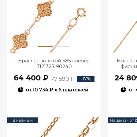
Браслет золотой 585 клевер
Браслет
7121325-90240
фиани
64 400 ₽
24 80
77 590 ₽
-17%
от
10 734 ₽
x 6 платежей
от
В КОРЗИНУ
В наличии
На заказ - от 