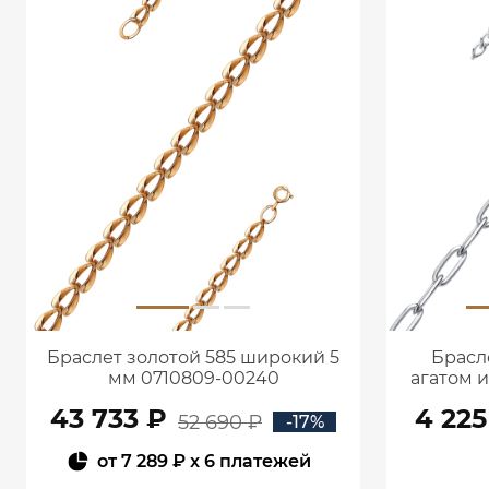
Браслет золотой 585 широкий 5
Брасл
мм 0710809-00240
агатом 
43 733 ₽
4 225
52 690 ₽
-17%
от
7 289 ₽
x 6 платежей