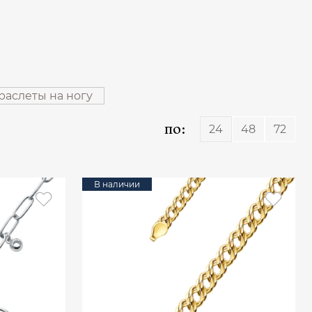
раслеты на ногу
по:
24
48
72
В наличии