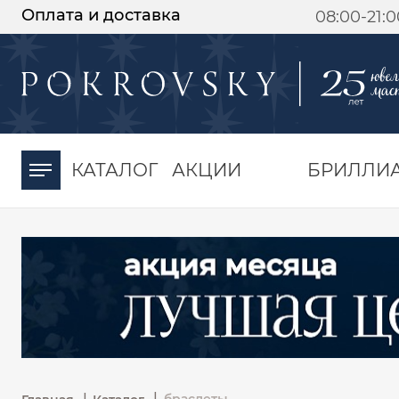
Оплата и доставка
08:00-21:
-30%
от 15 дней с
момента оплаты
КАТАЛОГ
АКЦИИ
БРИЛЛИ
|
|