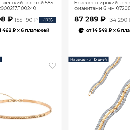
 жесткий золотой 585
Браслет широкий золо
2900217Л00240
фианитами 6 мм 07208
08 ₽
87 289 ₽
155 190 ₽
134 290 
-17%
1 468 ₽
x 6 платежей
от
14 549 ₽
x 6 пл
В КОРЗИНУ
В КОРЗИНУ
На заказ - от 15 дней