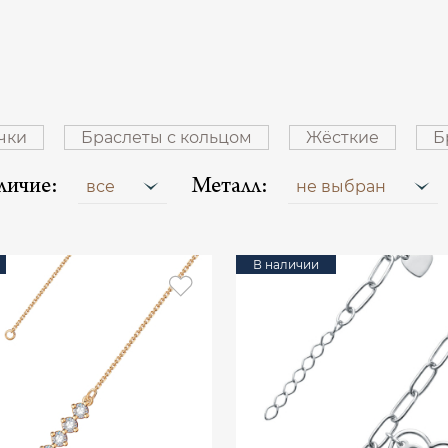
чки
Браслеты с кольцом
Жёсткие
Б
личие:
Металл:
все
не выбран
В наличии