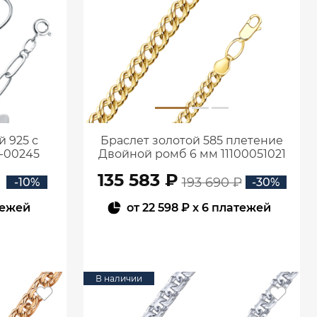
 925 с
Браслет золотой 585 плетение
-00245
Двойной ромб 6 мм 11100051021
135 583 ₽
193 690 ₽
-10%
-30%
тежей
от
22 598 ₽
x 6 платежей
В КОРЗИНУ
В наличии