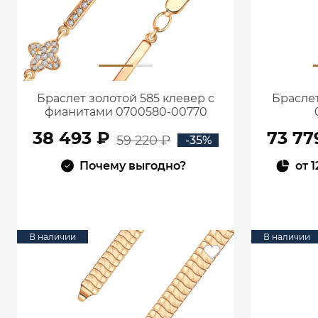
Браслет золотой 585 клевер с
Браслет
фианитами 0700580-00770
38 493 ₽
73 77
59 220 ₽
-35%
Почему выгодно?
от
1
В КОРЗИНУ
В наличии
В наличии