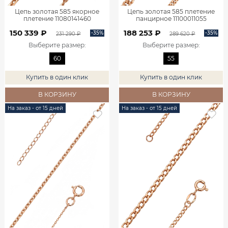
Цепь золотая 585 якорное
Цепь золотая 585 плетение
плетение 11080141460
панцирное 11100011055
150 339 ₽
188 253 ₽
-35%
-35%
231 290 ₽
289 620 ₽
Выберите размер
:
Выберите размер
:
60
55
Купить в один клик
Купить в один клик
В КОРЗИНУ
В КОРЗИНУ
На заказ - от 15 дней
На заказ - от 15 дней