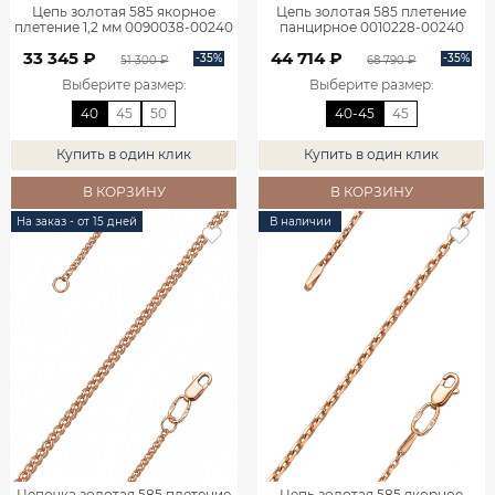
Цепь золотая 585 якорное
Цепь золотая 585 плетение
плетение 1,2 мм 0090038-00240
панцирное 0010228-00240
33 345 ₽
44 714 ₽
-35%
-35%
51 300 ₽
68 790 ₽
Выберите размер
:
Выберите размер
:
40
45
50
40-45
45
Купить в один клик
Купить в один клик
В КОРЗИНУ
В КОРЗИНУ
На заказ - от 15 дней
В наличии
Цепочка золотая 585 плетение
Цепь золотая 585 якорное