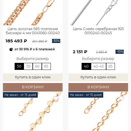
Цепь золотая 585 плетение
Цепь Снейк серебряная 925
бисмарк 4 мм 0041060-00240
0010240-00245
185 493 ₽
-30%
264 990 ₽
от
30 916 ₽
x 6 платежей
2 151 ₽
-10%
2 390 ₽
Выберите размер
:
Выберите размер
:
50
55
60
65
40
40-45
65
Купить в один клик
Купить в один клик
В КОРЗИНУ
В КОРЗИНУ
На заказ - от 15 дней
На заказ - от 15 дней