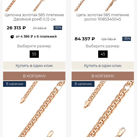
Цепочка золотая 585 плетение
Цепь золотая 585 плетение
Двойной ромб 0,12 см
ролло 11085340045
11025050155
26 313 ₽
-30%
37 590 ₽
от
4 386 ₽
x 6 платежей
84 357 ₽
-35%
129 780 ₽
Выберите размер
:
Выберите размер
:
55
45
Купить в один клик
Купить в один клик
В КОРЗИНУ
В КОРЗИНУ
В наличии
В наличии