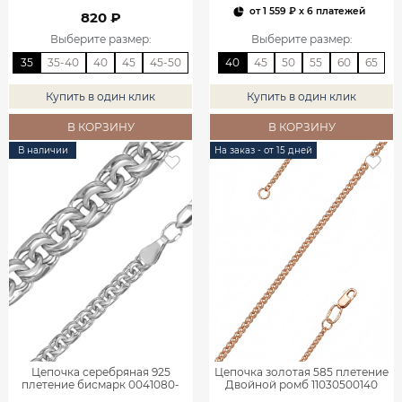
от
1 559 ₽
x 6 платежей
820 ₽
Выберите размер
:
Выберите размер
:
35
35-40
40
45
45-50
40
45
50
55
60
65
Купить в один клик
Купить в один клик
В КОРЗИНУ
В КОРЗИНУ
В наличии
На заказ - от 15 дней
Цепочка серебряная 925
Цепочка золотая 585 плетение
плетение бисмарк 0041080-
Двойной ромб 11030500140
00245