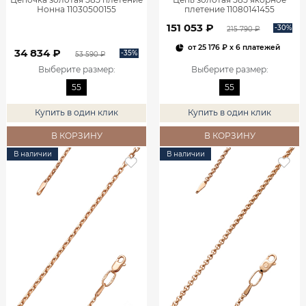
Нонна 11030500155
плетение 11080141455
151 053 ₽
-30%
215 790 ₽
от
25 176 ₽
x 6 платежей
34 834 ₽
-35%
53 590 ₽
Выберите размер
:
Выберите размер
:
55
55
Купить в один клик
Купить в один клик
В КОРЗИНУ
В КОРЗИНУ
В наличии
В наличии