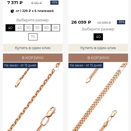
7 371 ₽
-10%
8 190 ₽
от
1 229 ₽
x 6 платежей
Выберите размер
:
26 059 ₽
-35%
40 090 ₽
40
45
50
55
60
65
Выберите размер
:
70
40
Купить в один клик
Купить в один клик
В КОРЗИНУ
В КОРЗИНУ
На заказ - от 15 дней
На заказ - от 15 дней