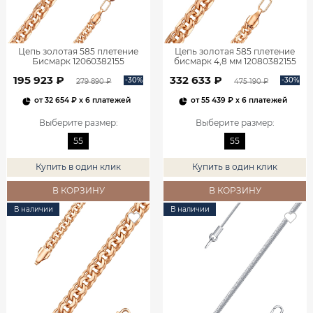
Цепь золотая 585 плетение
Цепь золотая 585 плетение
Бисмарк 12060382155
бисмарк 4,8 мм 12080382155
195 923 ₽
332 633 ₽
-30%
-30%
279 890 ₽
475 190 ₽
от
32 654 ₽
x 6 платежей
от
55 439 ₽
x 6 платежей
Выберите размер
:
Выберите размер
:
55
55
Купить в один клик
Купить в один клик
В КОРЗИНУ
В КОРЗИНУ
В наличии
В наличии