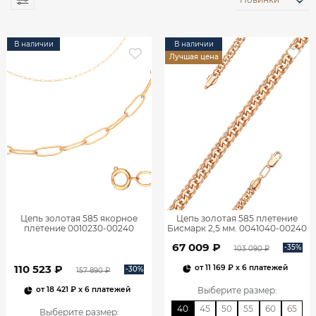
В наличии
В наличии
Лучшая цена
Цепь золотая 585 якорное
Цепь золотая 585 плетение
плетение 0010230-00240
Бисмарк 2,5 мм. 0041040-00240
67 009 ₽
-35%
103 090 ₽
110 523 ₽
от
11 169 ₽
x 6 платежей
-30%
157 890 ₽
Выберите размер
:
от
18 421 ₽
x 6 платежей
40
45
50
55
60
65
Выберите размер
: