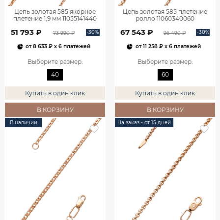
Цепь золотая 585 якорное
Цепь золотая 585 плетение
плетение 1,9 мм 11055141440
ролло 11060340060
51 793 ₽
67 543 ₽
-30%
-30%
73 990 ₽
96 490 ₽
от
8 633 ₽
x 6 платежей
от
11 258 ₽
x 6 платежей
Выберите размер
:
Выберите размер
:
40
60
Купить в один клик
Купить в один клик
В КОРЗИНУ
В КОРЗИНУ
В наличии
На заказ - от 15 дней