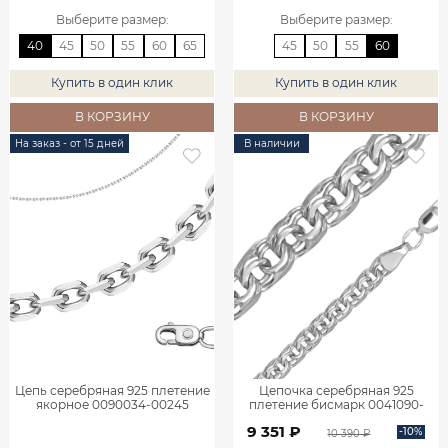
Выберите размер
:
Выберите размер
:
40
45
50
55
60
65
45
50
55
60
Купить в один клик
Купить в один клик
В КОРЗИНУ
В КОРЗИНУ
На заказ - от 15 дней
В наличии
Цепь серебряная 925 плетение
Цепочка серебряная 925
якорное 0090034-00245
плетение бисмарк 0041090-
00245
9 351 ₽
-10%
10 390 ₽