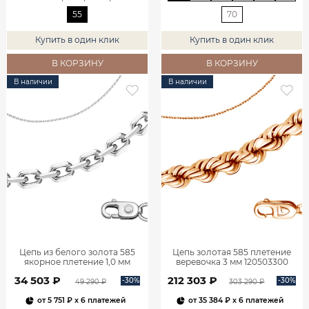
55
70
Купить в один клик
Купить в один клик
В КОРЗИНУ
В КОРЗИНУ
В наличии
В наличии
Цепь из белого золота 585
Цепь золотая 585 плетение
якорное плетение 1,0 мм
веревочка 3 мм 120503300
610451414
34 503 ₽
212 303 ₽
-30%
-30%
49 290 ₽
303 290 ₽
от
5 751 ₽
x 6 платежей
от
35 384 ₽
x 6 платежей