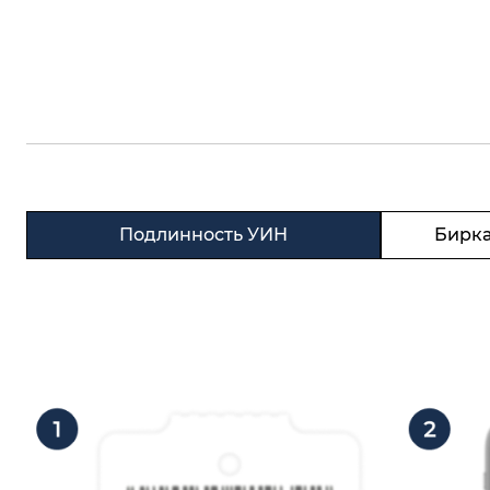
Подлинность УИН
Бирка