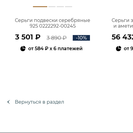
Серьги подвески серебряные
Серьги 
925 0222292-00245
и амет
3 501 ₽
56 43
3 890 ₽
-10%
от
584 ₽
x 6 платежей
от
9
В КОРЗИНУ
Вернуться в раздел