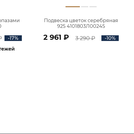
топазами
Подвеска цветок серебряная
0
925 4101803Л00245
2 961 ₽
₽
3 290 ₽
-17%
-10%
атежей
В КОРЗИНУ