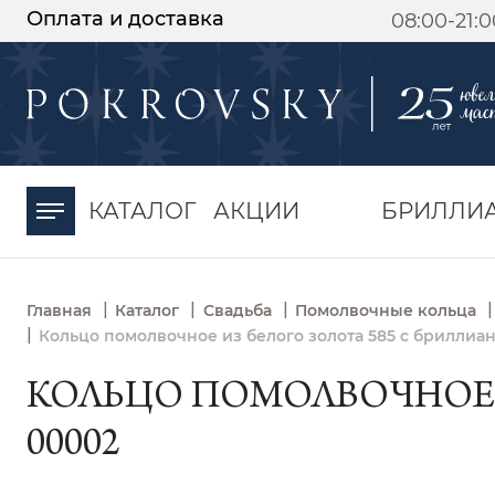
Оплата и доставка
08:00-21:
-30%
от 15 дней с
момента оплаты
КАТАЛОГ
АКЦИИ
БРИЛЛИ
|
|
|
|
Главная
Каталог
Свадьба
Помолвочные кольца
|
Кольцо помолвочное из белого золота 585 с бриллиан
КОЛЬЦО ПОМОЛВОЧНОЕ И
00002