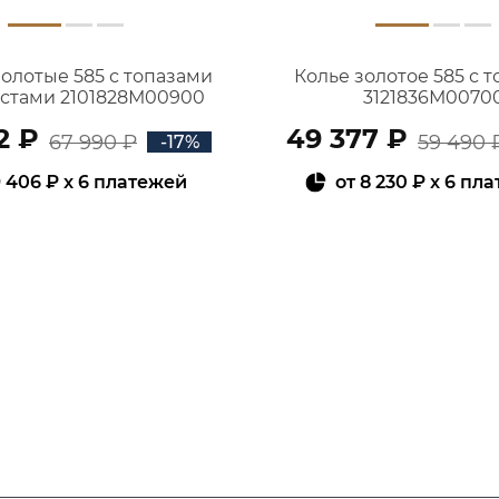
золотые 585 с топазами
Колье золотое 585 с 
истами 2101828М00900
3121836М0070
2 ₽
49 377 ₽
67 990 ₽
59 490 
-17%
 406 ₽
x 6 платежей
от
8 230 ₽
x 6 пл
В КОРЗИНУ
В КОРЗИНУ