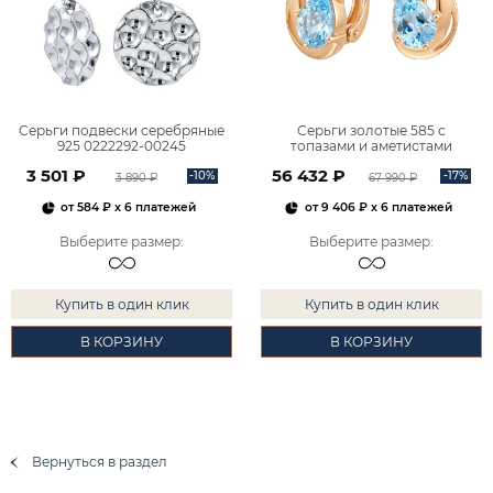
Серьги подвески серебряные
Серьги золотые 585 с
925 0222292-00245
топазами и аметистами
2101828М00900
3 501 ₽
56 432 ₽
-10%
-17%
3 890 ₽
67 990 ₽
от
584 ₽
x 6 платежей
от
9 406 ₽
x 6 платежей
Выберите размер
:
Выберите размер
:
Купить в один клик
Купить в один клик
В КОРЗИНУ
В КОРЗИНУ
Вернуться в раздел