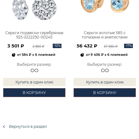
Серьги подвески серебряные
Серьги золотые 585 с
925 0222292-00245
топазами и аметистами
2101828М00900
3 501 ₽
56 432 ₽
-10%
-17%
3 890 ₽
67 990 ₽
от
584 ₽
x 6 платежей
от
9 406 ₽
x 6 платежей
Выберите размер
:
Выберите размер
:
Купить в один клик
Купить в один клик
В КОРЗИНУ
В КОРЗИНУ
Вернуться в раздел