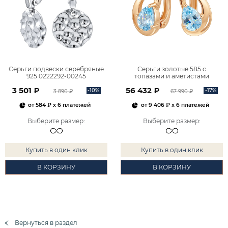
Серьги подвески серебряные
Серьги золотые 585 с
925 0222292-00245
топазами и аметистами
2101828М00900
3 501 ₽
56 432 ₽
-10%
-17%
3 890 ₽
67 990 ₽
от
584 ₽
x 6 платежей
от
9 406 ₽
x 6 платежей
Выберите размер
:
Выберите размер
:
Купить в один клик
Купить в один клик
В КОРЗИНУ
В КОРЗИНУ
Вернуться в раздел