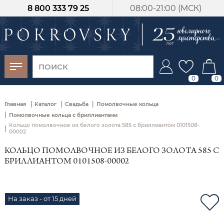
8 800 333 79 25
08:00-21:00 (МСК)
-30%
от 15 дней с
момента оплаты
0
0
|
|
|
Главная
Каталог
Свадьба
Помолвочные кольца
|
Помолвочные кольца с бриллиантами
Кольцо помолвочное из белого золота 585 с бриллиантом 0101508-
|
00002
КОЛЬЦО ПОМОЛВОЧНОЕ ИЗ БЕЛОГО ЗОЛОТА 585 С
БРИЛЛИАНТОМ 0101508-00002
На заказ - от 15 дней