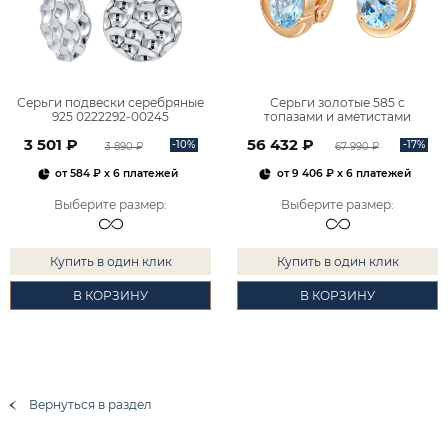
Серьги подвески серебряные
Серьги золотые 585 с
925 0222292-00245
топазами и аметистами
2101828М00900
3 501 ₽
56 432 ₽
-10%
-17%
3 890 ₽
67 990 ₽
от
584 ₽
x 6 платежей
от
9 406 ₽
x 6 платежей
Выберите размер
:
Выберите размер
:
Купить в один клик
Купить в один клик
В КОРЗИНУ
В КОРЗИНУ
Вернуться в раздел