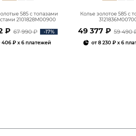
золотые 585 с топазами
Колье золотое 585 с 
истами 2101828М00900
3121836М0070
2 ₽
49 377 ₽
67 990 ₽
59 490 
-17%
 406 ₽
x 6 платежей
от
8 230 ₽
x 6 пл
В КОРЗИНУ
В КОРЗИНУ