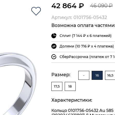
42 864 ₽
46 090 ₽
Артикул: 0101756-05432
Возможна оплата частями
Сплит (7 144 ₽ х 6 платежей)
Долями (10 716 ₽ х 4 платежа)
СберРассрочка (платеж от 7 1
Размер:
-
16
16,5
17,5
18
Характеристики:
Кольцо 0101756-05432 Au 585