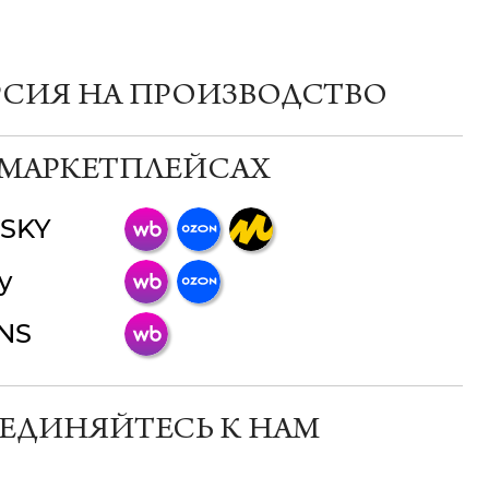
РСИЯ НА ПРОИЗВОДСТВО
 МАРКЕТПЛЕЙСАХ
SKY
ChatApp
y
online
INS
Мессенджеры
Свяжитесь с нами через любой удобный
мессенджер!
ЕДИНЯЙТЕСЬ К НАМ
Телеграм
Макс