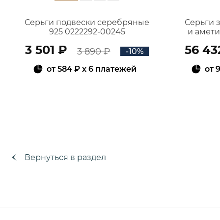
Серьги подвески серебряные
Серьги 
925 0222292-00245
и амет
3 501 ₽
56 43
3 890 ₽
-10%
от
584 ₽
x 6 платежей
от
9
В КОРЗИНУ
Вернуться в раздел