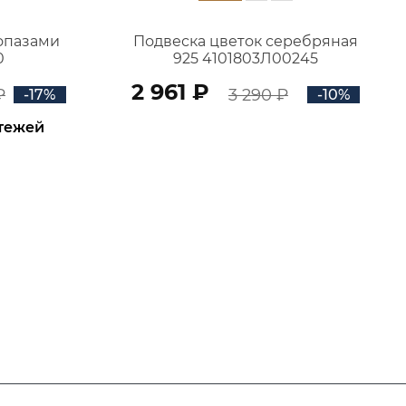
топазами
Подвеска цветок серебряная
0
925 4101803Л00245
2 961 ₽
₽
3 290 ₽
-17%
-10%
атежей
В КОРЗИНУ