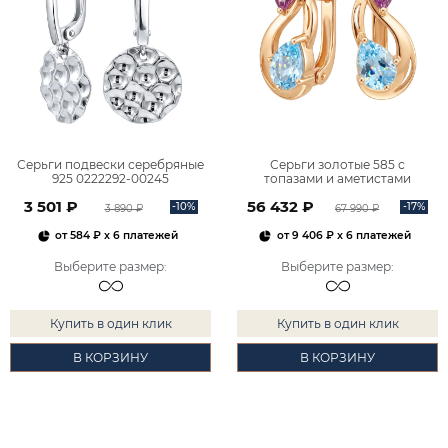
Серьги подвески серебряные
Серьги золотые 585 с
925 0222292-00245
топазами и аметистами
2101828М00900
3 501 ₽
56 432 ₽
-10%
-17%
3 890 ₽
67 990 ₽
от
584 ₽
x 6 платежей
от
9 406 ₽
x 6 платежей
Выберите размер
:
Выберите размер
:
Купить в один клик
Купить в один клик
В КОРЗИНУ
В КОРЗИНУ