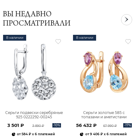
ВЫ НЕДАВНО
ПРОСМАТРИВАЛИ
В наличии
В наличии
Серьги подвески серебряные
Серьги золотые 585 с
925 0222292-00245
топазами и аметистами
2101828М00900
3 501 ₽
56 432 ₽
-10%
-17%
3 890 ₽
67 990 ₽
от
584 ₽
x 6 платежей
от
9 406 ₽
x 6 платежей