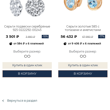
Серьги подвески серебряные
Серьги золотые 585 с
925 0222292-00245
топазами и аметистами
2101828М00900
3 501 ₽
56 432 ₽
-10%
-17%
3 890 ₽
67 990 ₽
от
584 ₽
x 6 платежей
от
9 406 ₽
x 6 платежей
Выберите размер
:
Выберите размер
:
Купить в один клик
Купить в один клик
В КОРЗИНУ
В КОРЗИНУ
Вернуться в раздел