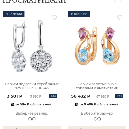
ПРОСМАТРИВАЛИ
В наличии
В наличии
Серьги подвески серебряные
Серьги золотые 585 с
925 0222292-00245
топазами и аметистами
2101828М00900
3 501 ₽
56 432 ₽
-10%
-17%
3 890 ₽
67 990 ₽
от
584 ₽
x 6 платежей
от
9 406 ₽
x 6 платежей
Выберите размер
:
Выберите размер
: