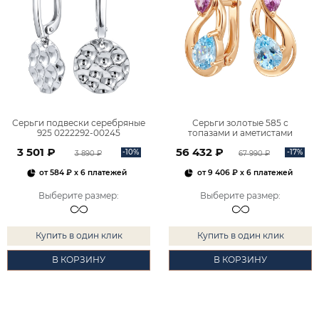
Серьги подвески серебряные
Серьги золотые 585 с
925 0222292-00245
топазами и аметистами
2101828М00900
3 501 ₽
56 432 ₽
-10%
-17%
3 890 ₽
67 990 ₽
от
584 ₽
x 6 платежей
от
9 406 ₽
x 6 платежей
Выберите размер
:
Выберите размер
:
Купить в один клик
Купить в один клик
В КОРЗИНУ
В КОРЗИНУ