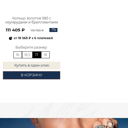
Кольцо золотое 585 с
изумрудами и бриллиантами
1100773-00061
111 405 ₽
-7%
119 790 ₽
от
18 568 ₽
x 6 платежей
Выберите размер
:
16
16,5
17
18
Купить в один клик
В КОРЗИНУ