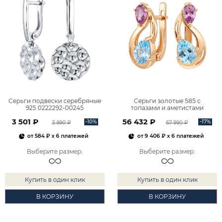
Серьги подвески серебряные
Серьги золотые 585 с
925 0222292-00245
топазами и аметистами
2101828М00900
3 501 ₽
56 432 ₽
-10%
-17%
3 890 ₽
67 990 ₽
от
584 ₽
x 6 платежей
от
9 406 ₽
x 6 платежей
Выберите размер
:
Выберите размер
:
Купить в один клик
Купить в один клик
В КОРЗИНУ
В КОРЗИНУ