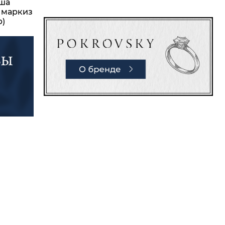
уша
. маркиз
р)