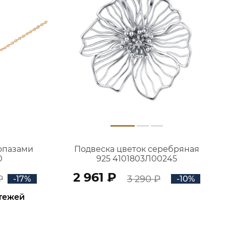
топазами
Подвеска цветок серебряная
0
925 4101803Л00245
2 961 ₽
₽
3 290 ₽
-17%
-10%
атежей
В КОРЗИНУ