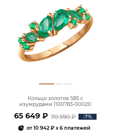
Кольцо золотое 585 с
изумрудами 1100783-00020
65 649 ₽
70 590 ₽
-7%
от
10 942 ₽
x 6 платежей