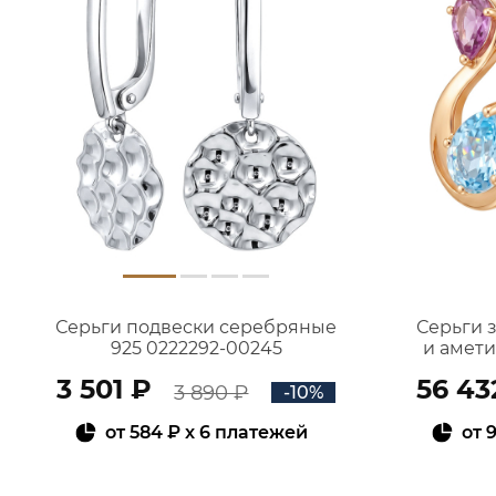
Серьги подвески серебряные
Серьги 
925 0222292-00245
и амет
3 501 ₽
56 43
3 890 ₽
-10%
от
584 ₽
x 6 платежей
от
9
В КОРЗИНУ