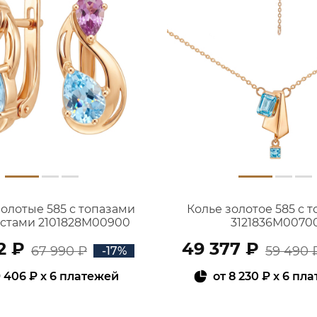
золотые 585 с топазами
Колье золотое 585 с 
истами 2101828М00900
3121836М0070
2 ₽
49 377 ₽
67 990 ₽
59 490 
-17%
 406 ₽
x 6 платежей
от
8 230 ₽
x 6 пл
В КОРЗИНУ
В КОРЗИНУ