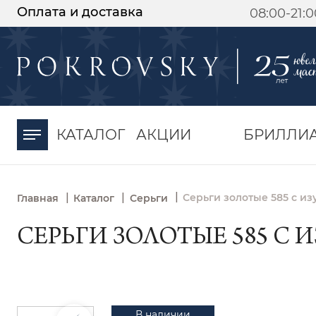
Оплата и доставка
08:00-21:
-30%
от 15 дней с
момента оплаты
КАТАЛОГ
АКЦИИ
БРИЛЛИ
|
|
|
Серьги золотые 585 с и
Главная
Каталог
Серьги
СЕРЬГИ ЗОЛОТЫЕ 585 С И
В наличии