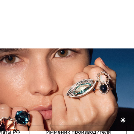
латы РФ
Имменик производителя