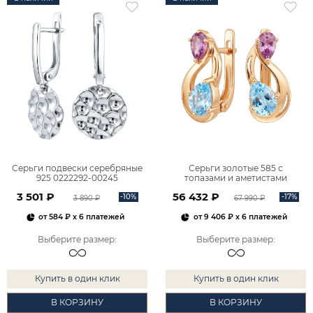
Серьги подвески серебряные
Серьги золотые 585 с
925 0222292-00245
топазами и аметистами
2101828М00900
3 501 ₽
56 432 ₽
-10%
-17%
3 890 ₽
67 990 ₽
от
584 ₽
x 6 платежей
от
9 406 ₽
x 6 платежей
Выберите размер
:
Выберите размер
:
Купить в один клик
Купить в один клик
В КОРЗИНУ
В КОРЗИНУ