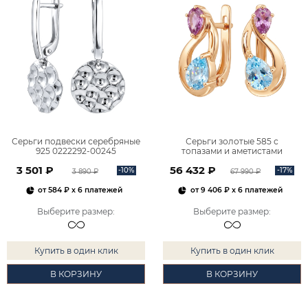
Серьги подвески серебряные
Серьги золотые 585 с
925 0222292-00245
топазами и аметистами
2101828М00900
3 501 ₽
56 432 ₽
-10%
-17%
3 890 ₽
67 990 ₽
от
584 ₽
x 6 платежей
от
9 406 ₽
x 6 платежей
Выберите размер
:
Выберите размер
:
Купить в один клик
Купить в один клик
В КОРЗИНУ
В КОРЗИНУ