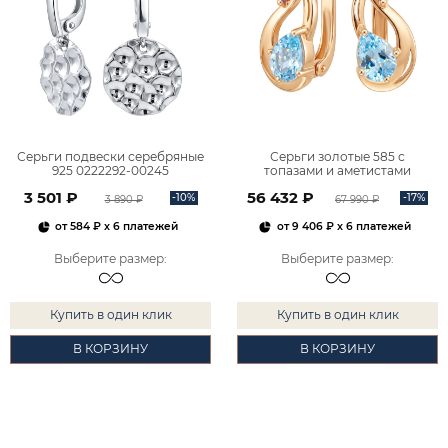
Серьги подвески серебряные
Серьги золотые 585 с
925 0222292-00245
топазами и аметистами
2101828М00900
3 501 ₽
56 432 ₽
-10%
-17%
3 890 ₽
67 990 ₽
от
584 ₽
x 6 платежей
от
9 406 ₽
x 6 платежей
Выберите размер
:
Выберите размер
:
Купить в один клик
Купить в один клик
В КОРЗИНУ
В КОРЗИНУ