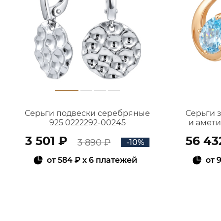
Серьги подвески серебряные
Серьги 
925 0222292-00245
и амет
3 501 ₽
56 43
3 890 ₽
-10%
от
584 ₽
x 6 платежей
от
9
В КОРЗИНУ