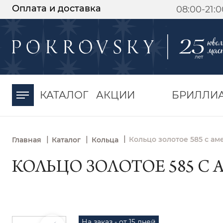
Оплата и доставка
08:00-21:
-30%
от 15 дней с
момента оплаты
КАТАЛОГ
АКЦИИ
БРИЛЛИ
|
|
|
Кольцо золотое 585 с ам
Главная
Каталог
Кольца
КОЛЬЦО ЗОЛОТОЕ 585 С 
На заказ - от 15 дней