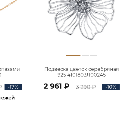
топазами
Подвеска цветок серебряная
0
925 4101803Л00245
2 961 ₽
₽
3 290 ₽
-17%
-10%
атежей
В КОРЗИНУ