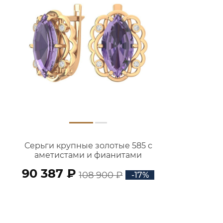
Серьги крупные золотые 585 с
аметистами и фианитами
2101507-00230
90 387 ₽
108 900 ₽
-17%
В КОРЗИНУ