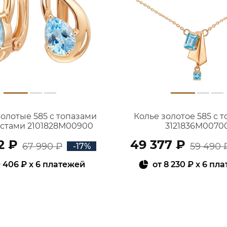
золотые 585 с топазами
Колье золотое 585 с 
истами 2101828М00900
3121836М0070
2 ₽
49 377 ₽
67 990 ₽
59 490 
-17%
 406 ₽
x 6 платежей
от
8 230 ₽
x 6 пл
В КОРЗИНУ
В КОРЗИНУ