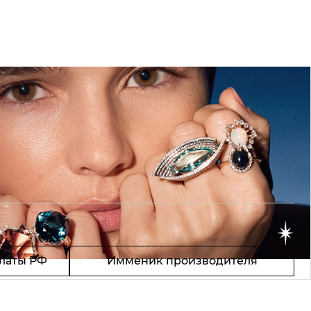
латы РФ
Имменик производителя