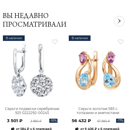
ВЫ НЕДАВНО
ПРОСМАТРИВАЛИ
В наличии
В наличии
Серьги подвески серебряные
Серьги золотые 585 с
925 0222292-00245
топазами и аметистами
2101828М00900
3 501 ₽
56 432 ₽
-10%
-17%
3 890 ₽
67 990 ₽
от
584 ₽
x 6 платежей
от
9 406 ₽
x 6 платежей