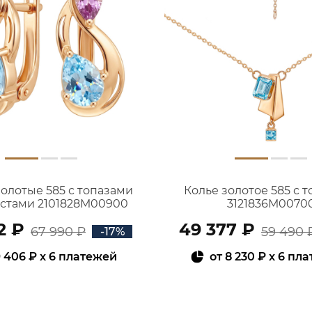
золотые 585 с топазами
Колье золотое 585 с 
истами 2101828М00900
3121836М0070
2 ₽
49 377 ₽
67 990 ₽
59 490 
-17%
 406 ₽
x 6 платежей
от
8 230 ₽
x 6 пл
В КОРЗИНУ
В КОРЗИНУ