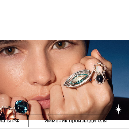
латы РФ
Имменик производителя