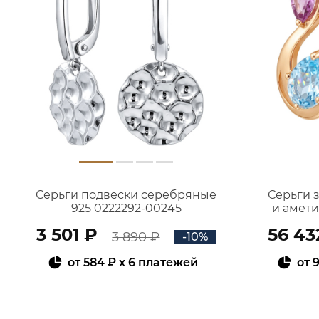
Серьги подвески серебряные
Серьги 
925 0222292-00245
и амет
3 501 ₽
56 43
3 890 ₽
-10%
от
584 ₽
x 6 платежей
от
9
В КОРЗИНУ