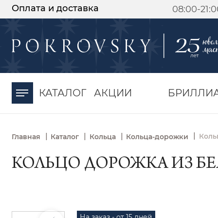
Оплата и доставка
08:00-21:
-30%
от 15 дней с
момента оплаты
КАТАЛОГ
АКЦИИ
БРИЛЛИ
|
|
|
|
Коль
Главная
Каталог
Кольца
Кольца-дорожки
КОЛЬЦО ДОРОЖКА ИЗ БЕЛ
На заказ - от 15 дней