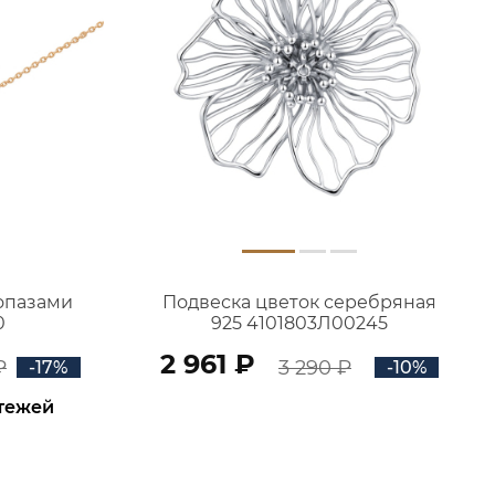
топазами
Подвеска цветок серебряная
0
925 4101803Л00245
2 961 ₽
₽
3 290 ₽
-17%
-10%
атежей
В КОРЗИНУ