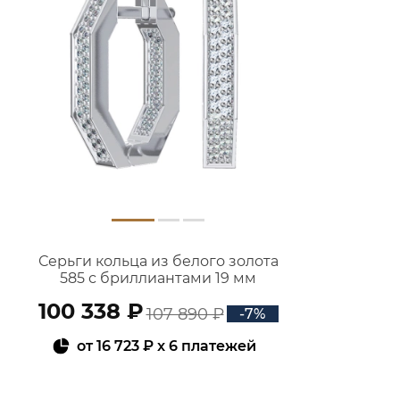
Серьги кольца из белого золота
585 с бриллиантами 19 мм
2101704-02732
100 338 ₽
107 890 ₽
-7%
от
16 723 ₽
x 6 платежей
В КОРЗИНУ