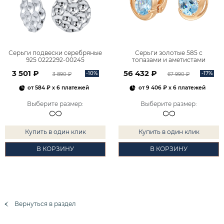
Серьги подвески серебряные
Серьги золотые 585 с
925 0222292-00245
топазами и аметистами
2101828М00900
3 501 ₽
56 432 ₽
-10%
-17%
3 890 ₽
67 990 ₽
от
584 ₽
x 6 платежей
от
9 406 ₽
x 6 платежей
Выберите размер
:
Выберите размер
:
Купить в один клик
Купить в один клик
В КОРЗИНУ
В КОРЗИНУ
Вернуться в раздел