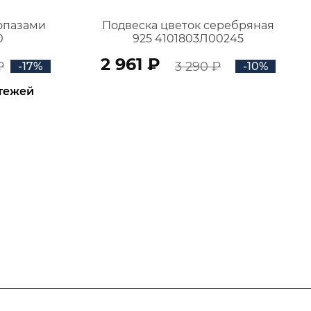
топазами
Подвеска цветок серебряная
0
925 4101803Л00245
2 961 ₽
₽
3 290 ₽
-17%
-10%
атежей
В КОРЗИНУ