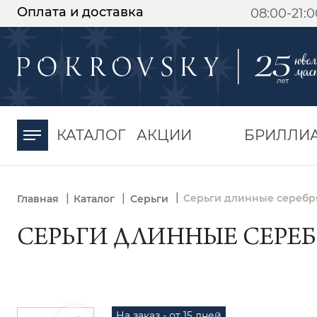
Оплата и доставка
08:00-21:
-30%
от 15 дней с
момента оплаты
КАТАЛОГ
АКЦИИ
БРИЛЛИ
|
|
|
Серьги длинные серебря
Главная
Каталог
Серьги
СЕРЬГИ ДЛИННЫЕ СЕРЕБР
На заказ - от 15 дней