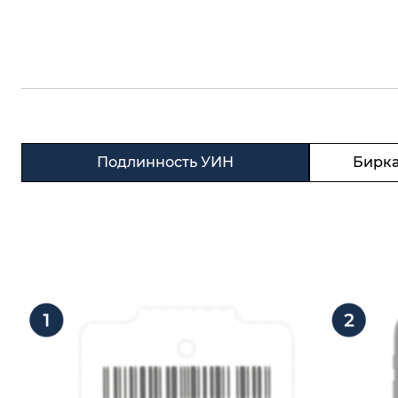
Подлинность УИН
Бирка