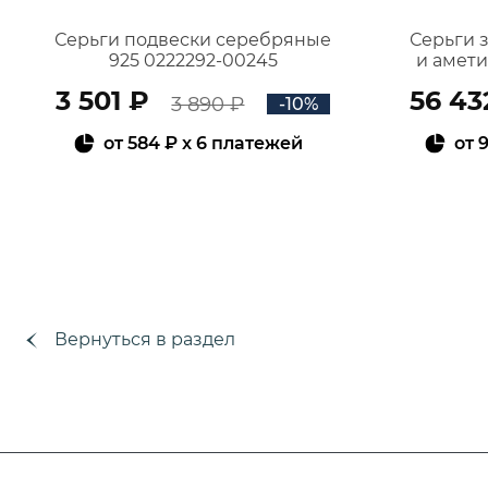
Серьги подвески серебряные
Серьги 
925 0222292-00245
и амет
3 501 ₽
56 43
3 890 ₽
-10%
от
584 ₽
x 6 платежей
от
9
В КОРЗИНУ
Вернуться в раздел