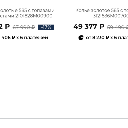
золотые 585 с топазами
Колье золотое 585 с 
истами 2101828М00900
3121836М0070
2 ₽
49 377 ₽
67 990 ₽
59 490 
-17%
 406 ₽
x 6 платежей
от
8 230 ₽
x 6 пл
В КОРЗИНУ
В КОРЗИНУ