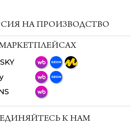
РСИЯ НА ПРОИЗВОДСТВО
 МАРКЕТПЛЕЙСАХ
SKY
ChatApp
y
online
INS
Мессенджеры
Свяжитесь с нами через любой удобный
мессенджер!
ЕДИНЯЙТЕСЬ К НАМ
Телеграм
Макс