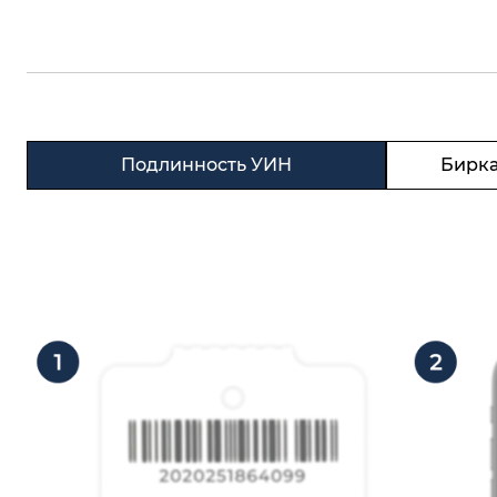
Подлинность УИН
Бирка