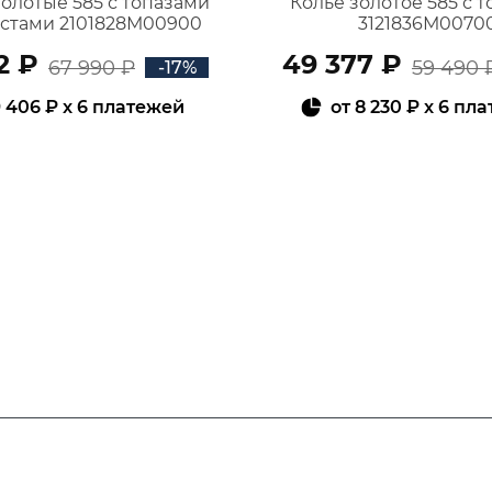
золотые 585 с топазами
Колье золотое 585 с 
истами 2101828М00900
3121836М0070
2 ₽
49 377 ₽
67 990 ₽
59 490 
-17%
 406 ₽
x 6 платежей
от
8 230 ₽
x 6 пл
В КОРЗИНУ
В КОРЗИНУ