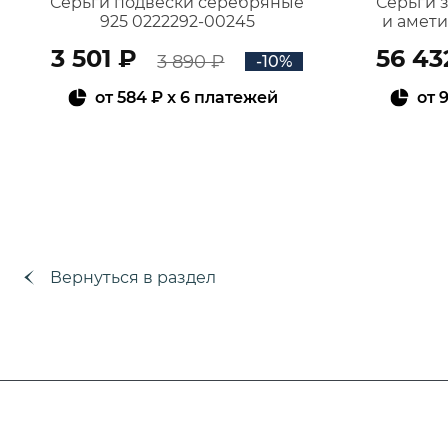
Серьги подвески серебряные
Серьги 
925 0222292-00245
и амет
3 501 ₽
56 43
3 890 ₽
-10%
от
584 ₽
x 6 платежей
от
9
В КОРЗИНУ
Вернуться в раздел