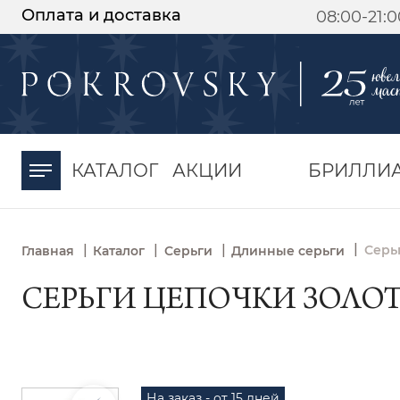
Оплата и доставка
08:00-21:
-30%
от 15 дней с
момента оплаты
КАТАЛОГ
АКЦИИ
БРИЛЛИ
|
|
|
|
Серь
Главная
Каталог
Серьги
Длинные серьги
СЕРЬГИ ЦЕПОЧКИ ЗОЛОТЫ
На заказ - от 15 дней