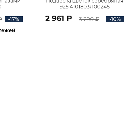
топазами
Подвеска цветок серебряная
0
925 4101803Л00245
2 961 ₽
₽
3 290 ₽
-17%
-10%
атежей
В КОРЗИНУ