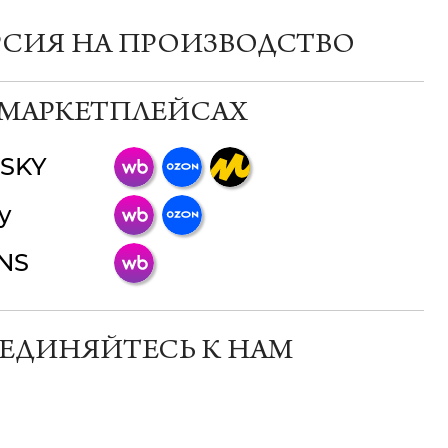
РСИЯ НА ПРОИЗВОДСТВО
 МАРКЕТПЛЕЙСАХ
SKY
ChatApp
y
online
INS
Мессенджеры
Свяжитесь с нами через любой удобный
мессенджер!
ЕДИНЯЙТЕСЬ К НАМ
Телеграм
Макс
ВКонтакте